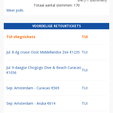
6% (11 stemmen)
Totaal aantal stemmen: 170
Meer polls
VOORDELIGE RETOURTICKETS
TUI vliegtickets
TUI
Jul: 8-dg cruise Oost Middellandse Zee €1235
TUI
Jul: 9-daagse Chogogo Dive & Beach Curacao
TUI
€1056
Sep: Amsterdam - Curacao €569
TUI
Sep: Amsterdam - Aruba €614
TUI