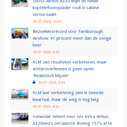
SWISS-Airbus A330 wijkt uit nadat
koptelefoonoplader rook in cabine
veroorzaakt
30-07-2026, 10:23
Bezoekersrecord voor Farnborough
Airshow: 41 procent meer dan de vorige
keer
30-07-2026, 9:30
KLM ziet resultaten verbeteren, maar
achteroverleunen is geen optie:
‘Realistisch blijven’
30-07-2026, 9:29
KLM laat verbetering zien in tweede
kwartaal, maar de weg is nog lang
30-07-2026, 8:22
Icelandair tekent voor zes extra Airbus
A320neo's om laatste Boeing 757's af te