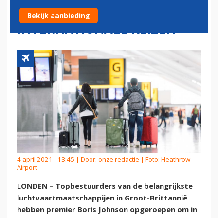
AAN OP HERVATTEN
Bekijk aanbieding
INTERNATIONALE REIZEN
4 april 2021 - 13:45 | Door:
onze redactie
| Foto: Heathrow
Airport
LONDEN – Topbestuurders van de belangrijkste
luchtvaartmaatschappijen in Groot-Brittannië
hebben premier Boris Johnson opgeroepen om in