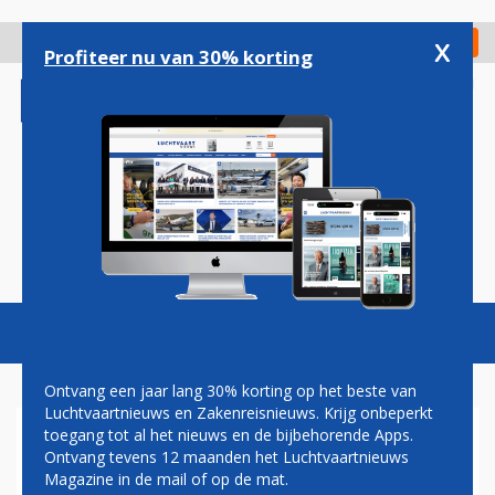
Overslaan
en
x
Digitaal Magazine
Registreer
Check in
naar
Profiteer nu van 30% korting
de
inhoud
gaan
Magazine
Podcasts
Vacatures
Toggl
naviga
Ontvang een jaar lang 30% korting op het beste van
Luchtvaartnieuws en Zakenreisnieuws. Krijg onbeperkt
toegang tot al het nieuws en de bijbehorende Apps.
AIRLINES DRINGEN BIJ
Ontvang tevens 12 maanden het Luchtvaartnieuws
BRITSE PREMIER JOHNSON
Magazine in de mail of op de mat.