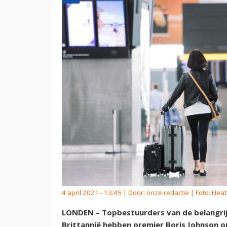
4 april 2021 - 13:45 | Door:
onze redactie
| Foto: Heat
LONDEN – Topbestuurders van de belangrij
Brittannië hebben premier Boris Johnson 