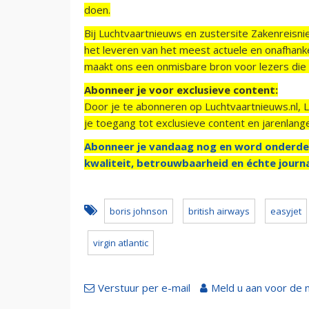
doen.
Bij Luchtvaartnieuws en zustersite Zakenreisn
het leveren van het meest actuele en onafhankel
maakt ons een onmisbare bron voor lezers die g
Abonneer je voor exclusieve content:
Door je te abonneren op Luchtvaartnieuws.nl, 
je toegang tot exclusieve content en jarenlang
Abonneer je vandaag nog en word onderde
kwaliteit, betrouwbaarheid en échte journa
boris johnson
british airways
easyjet
virgin atlantic
Verstuur per e-mail
Meld u aan voor de 