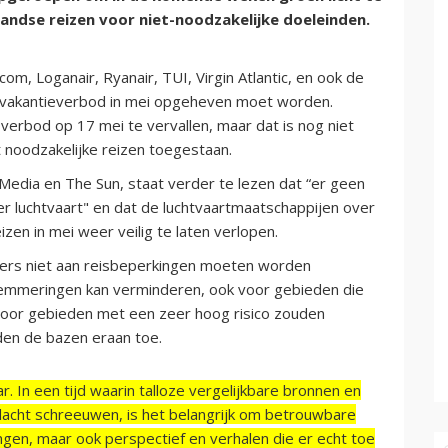
andse reizen voor niet-noodzakelijke doeleinden.
com, Loganair, Ryanair, TUI, Virgin Atlantic, en ook de
t vakantieverbod in mei opgeheven moet worden.
erbod op 17 mei te vervallen, maar dat is nog niet
ikt noodzakelijke reizen toegestaan.
 Media en The Sun, staat verder te lezen dat “er geen
der luchtvaart" en dat de luchtvaartmaatschappijen over
zen in mei weer veilig te laten verlopen.
iers niet aan reisbeperkingen moeten worden
lemmeringen kan verminderen, ook voor gebieden die
 voor gebieden met een zeer hoog risico zouden
en de bazen eraan toe.
r. In een tijd waarin talloze vergelijkbare bronnen en
acht schreeuwen, is het belangrijk om betrouwbare
ngen, maar ook perspectief en verhalen die er echt toe