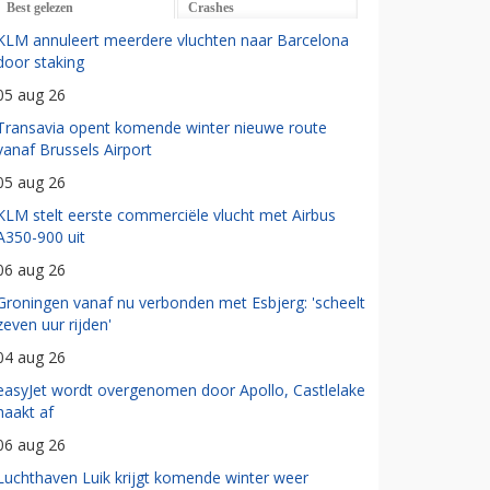
Best gelezen
Crashes
KLM annuleert meerdere vluchten naar Barcelona
door staking
05 aug 26
Transavia opent komende winter nieuwe route
vanaf Brussels Airport
05 aug 26
KLM stelt eerste commerciële vlucht met Airbus
A350-900 uit
06 aug 26
Groningen vanaf nu verbonden met Esbjerg: 'scheelt
zeven uur rijden'
04 aug 26
easyJet wordt overgenomen door Apollo, Castlelake
haakt af
06 aug 26
Luchthaven Luik krijgt komende winter weer