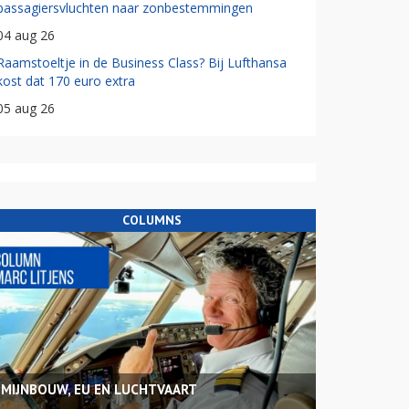
passagiersvluchten naar zonbestemmingen
04 aug 26
Raamstoeltje in de Business Class? Bij Lufthansa
kost dat 170 euro extra
05 aug 26
COLUMNS
MIJNBOUW, EU EN LUCHTVAART