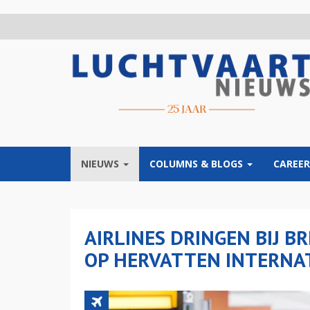
Overslaan
en
naar
de
inhoud
gaan
NIEUWS
COLUMNS & BLOGS
CAREER
AIRLINES DRINGEN BIJ B
OP HERVATTEN INTERNA