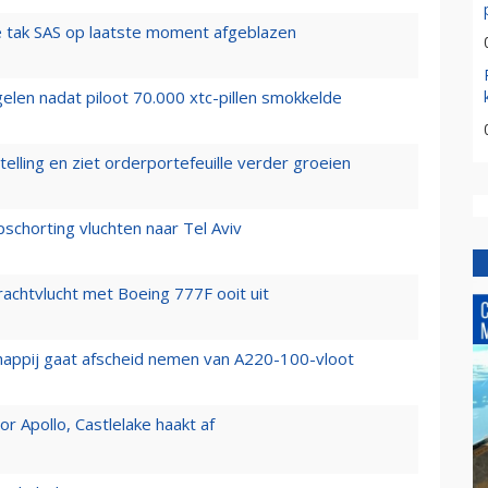
 tak SAS op laatste moment afgeblazen
elen nadat piloot 70.000 xtc-pillen smokkelde
elling en ziet orderportefeuille verder groeien
chorting vluchten naar Tel Aviv
vrachtvlucht met Boeing 777F ooit uit
happij gaat afscheid nemen van A220-100-vloot
 Apollo, Castlelake haakt af