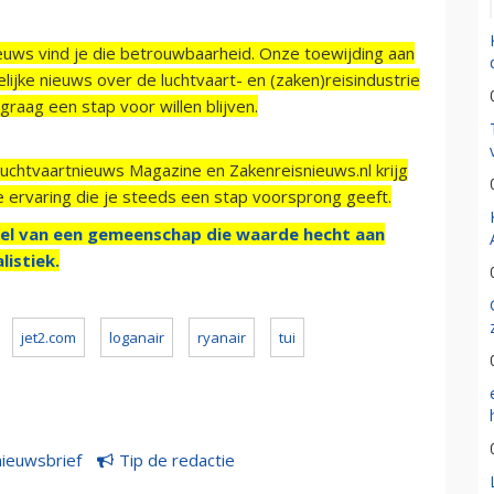
ieuws vind je die betrouwbaarheid. Onze toewijding aan
ijke nieuws over de luchtvaart- en (zaken)reisindustrie
raag een stap voor willen blijven.
Luchtvaartnieuws Magazine en Zakenreisnieuws.nl krijg
e ervaring die je steeds een stap voorsprong geeft.
el van een gemeenschap die waarde hecht aan
listiek.
jet2.com
loganair
ryanair
tui
nieuwsbrief
Tip de redactie