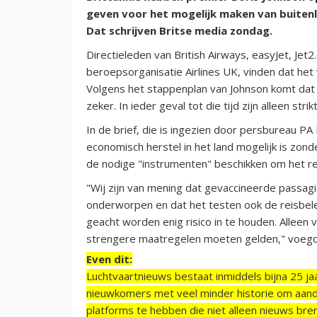
geven voor het mogelijk maken van buitenl
Dat schrijven Britse media zondag.
Directieleden van British Airways, easyJet, Jet2.
beroepsorganisatie Airlines UK, vinden dat he
Volgens het stappenplan van Johnson komt dat v
zeker. In ieder geval tot die tijd zijn alleen str
In de brief, die is ingezien door persbureau PA
economisch herstel in het land mogelijk is zon
de nodige "instrumenten" beschikken om het rei
"Wij zijn van mening dat gevaccineerde passag
onderworpen en dat het testen ook de reisbe
geacht worden enig risico in te houden. Alleen
strengere maatregelen moeten gelden," voegd
Even dit:
Luchtvaartnieuws bestaat inmiddels bijna 25 jaa
nieuwkomers met veel minder historie om aand
platforms te hebben die niet alleen nieuws bre