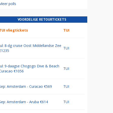
Meer polls
VOORDELIGE RETOURTICKETS
TUI vliegtickets
TUI
Jul: 8-dg cruise Oost Middellandse Zee
TUI
€1235
Jul: 9-daagse Chogogo Dive & Beach
TUI
Curacao €1056
Sep: Amsterdam - Curacao €569
TUI
Sep: Amsterdam - Aruba €614
TUI