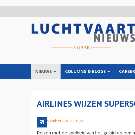
Overslaan
en
naar
de
inhoud
gaan
NIEUWS
COLUMNS & BLOGS
CAREER
AIRLINES WIJZEN SUPER
22 november 2002 - 1:00
Reizen met de snelheid van het geluid op een h