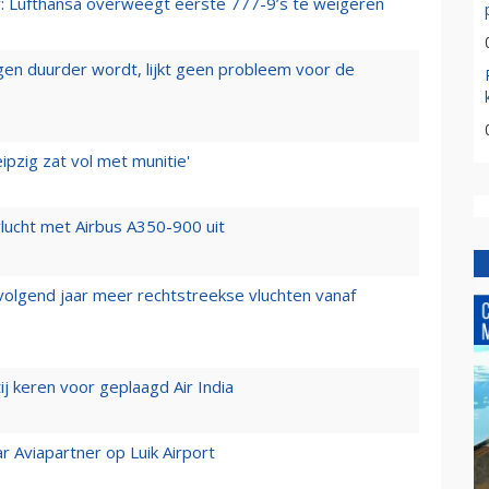
er: Lufthansa overweegt eerste 777-9’s te weigeren
iegen duurder wordt, lijkt geen probleem voor de
ipzig zat vol met munitie'
lucht met Airbus A350-900 uit
 volgend jaar meer rechtstreekse vluchten vanaf
j keren voor geplaagd Air India
r Aviapartner op Luik Airport