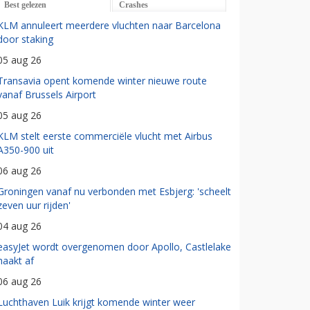
Best gelezen
Crashes
KLM annuleert meerdere vluchten naar Barcelona
door staking
05 aug 26
Transavia opent komende winter nieuwe route
vanaf Brussels Airport
05 aug 26
KLM stelt eerste commerciële vlucht met Airbus
A350-900 uit
06 aug 26
Groningen vanaf nu verbonden met Esbjerg: 'scheelt
zeven uur rijden'
04 aug 26
easyJet wordt overgenomen door Apollo, Castlelake
haakt af
06 aug 26
Luchthaven Luik krijgt komende winter weer