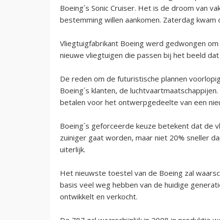
Boeing´s Sonic Cruiser. Het is de droom van va
bestemming willen aankomen. Zaterdag kwam d
Vliegtuigfabrikant Boeing werd gedwongen om 
nieuwe vliegtuigen die passen bij het beeld dat
De reden om de futuristische plannen voorlopig 
Boeing´s klanten, de luchtvaartmaatschappijen
betalen voor het ontwerpgedeelte van een nie
Boeing´s geforceerde keuze betekent dat de v
zuiniger gaat worden, maar niet 20% sneller da
uiterlijk.
Het nieuwste toestel van de Boeing zal waarsch
basis veel weg hebben van de huidige generatie
ontwikkelt en verkocht.
De 787 zal waarschijnlijk in 2008 in produktie