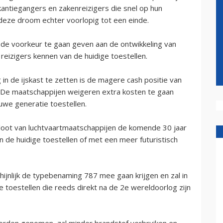
kantiegangers en zakenreizigers die snel op hun
eze droom echter voorlopig tot een einde.
de voorkeur te gaan geven aan de ontwikkeling van
 reizigers kennen van de huidige toestellen.
in de ijskast te zetten is de magere cash positie van
. De maatschappijen weigeren extra kosten te gaan
uwe generatie toestellen.
loot van luchtvaartmaatschappijen de komende 30 jaar
n de huidige toestellen of met een meer futuristisch
ijnlijk de typebenaming 787 mee gaan krijgen en zal in
 toestellen die reeds direkt na de 2e wereldoorlog zijn
 worden genomen, zal minder brandstof verbruiken en