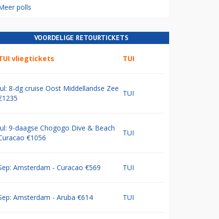
Meer polls
VOORDELIGE RETOURTICKETS
TUI vliegtickets
TUI
Jul: 8-dg cruise Oost Middellandse Zee
TUI
€1235
Jul: 9-daagse Chogogo Dive & Beach
TUI
Curacao €1056
Sep: Amsterdam - Curacao €569
TUI
Sep: Amsterdam - Aruba €614
TUI