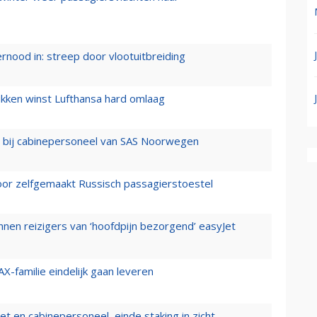
ernood in: streep door vlootuitbreiding
ukken winst Lufthansa hard omlaag
 bij cabinepersoneel van SAS Noorwegen
voor zelfgemaakt Russisch passagierstoestel
nen reizigers van ‘hoofdpijn bezorgend’ easyJet
X-familie eindelijk gaan leveren
t en cabinepersoneel, einde staking in zicht