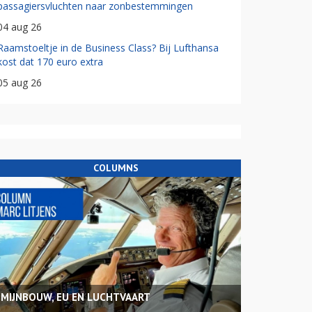
passagiersvluchten naar zonbestemmingen
04 aug 26
Raamstoeltje in de Business Class? Bij Lufthansa
kost dat 170 euro extra
05 aug 26
COLUMNS
MIJNBOUW, EU EN LUCHTVAART