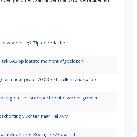
nieuwsbrief
Tip de redactie
 tak SAS op laatste moment afgeblazen
elen nadat piloot 70.000 xtc-pillen smokkelde
elling en ziet orderportefeuille verder groeien
chorting vluchten naar Tel Aviv
vrachtvlucht met Boeing 777F ooit uit