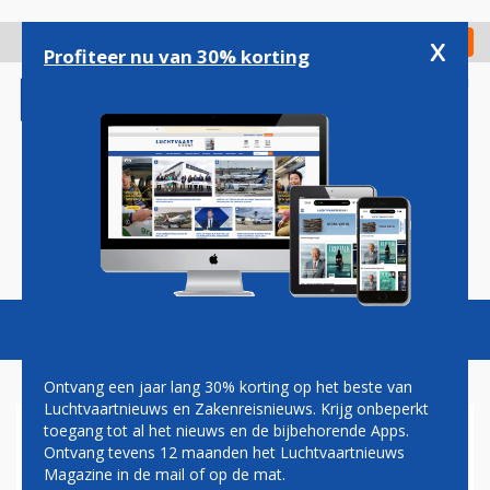
Overslaan
en
x
Digitaal Magazine
Registreer
Check in
naar
Profiteer nu van 30% korting
de
inhoud
gaan
Magazine
Podcasts
Vacatures
Toggl
naviga
Ontvang een jaar lang 30% korting op het beste van
Luchtvaartnieuws en Zakenreisnieuws. Krijg onbeperkt
toegang tot al het nieuws en de bijbehorende Apps.
ALASKA AIRLINES
Ontvang tevens 12 maanden het Luchtvaartnieuws
INTRODUCEERT
Magazine in de mail of op de mat.