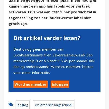
daarmee geen geprint exemplaar meer nodig en
kunnen met een app hun labels voor vertrek
activeren. Er is wel een
catch
: het product zal in
tegenstelling tot het 'ouderwetse' label niet
gratis zijn.
Dit artikel verder lezen?
Bent u nog geen member van
Luchtvaartnieuws.nl en Zakenreisnieuws.nl? Een
membership is er al vanaf € 5,45 per maand. Klik
dan op onderstaande 'Word nu member' button
voor meer informatie.
Word nu member
Inloggen
bagtag
elektronisch bagagelabel