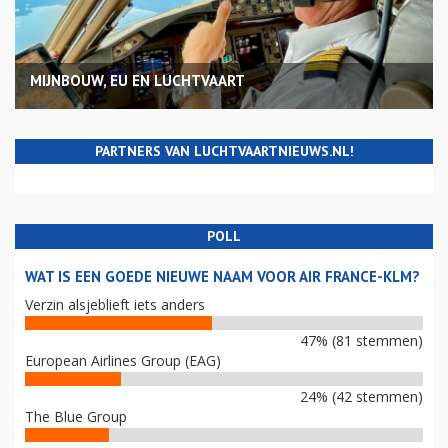
MIJNBOUW, EU EN LUCHTVAART
PARTNERS VAN LUCHTVAARTNIEUWS.NL!
POLL
WAT IS EEN GOEDE NIEUWE NAAM VOOR AIR FRANCE-KLM?
Verzin alsjeblieft iets anders
47% (81 stemmen)
European Airlines Group (EAG)
24% (42 stemmen)
The Blue Group