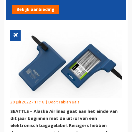
ELEKTRONISCH
Bekijk aanbieding
BAGAGELABEL
20 juli 2022 - 11:18 | Door:
Fabian Bais
SEATTLE – Alaska Airlines gaat aan het einde van
dit jaar beginnen met de uitrol van een
elektronisch bagagelabel. Reizigers hebben