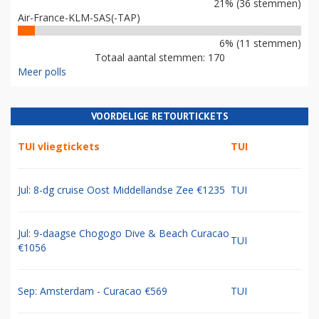
21% (36 stemmen)
Air-France-KLM-SAS(-TAP)
6% (11 stemmen)
Totaal aantal stemmen: 170
Meer polls
VOORDELIGE RETOURTICKETS
TUI vliegtickets
TUI
Jul: 8-dg cruise Oost Middellandse Zee €1235
TUI
Jul: 9-daagse Chogogo Dive & Beach Curacao
TUI
€1056
Sep: Amsterdam - Curacao €569
TUI