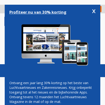
Overslaan
en
x
Digitaal Magazine
Registreer
Check in
naar
Profiteer nu van 30% korting
de
inhoud
gaan
Magazine
Podcasts
Vacatures
Toggl
naviga
Ontvang een jaar lang 30% korting op het beste van
Luchtvaartnieuws en Zakenreisnieuws. Krijg onbeperkt
toegang tot al het nieuws en de bijbehorende Apps.
ALITALIA HERSTELT
Ontvang tevens 12 maanden het Luchtvaartnieuws
BINNENLANDS EN
Magazine in de mail of op de mat.