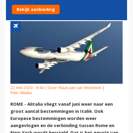
INTERNATIONAAL NETWERK
Bekijk aanbieding
22 mei 2020 - 9:40 | Door:
Klaas-Jan van Woerkom
|
Foto: Alitalia
ROME - Alitalia vliegt vanaf juni weer naar een
groot aantal bestemmingen in Italië. Ook
Europese bestemmingen worden weer
aangevlogen en de verbinding tussen Rome en
New York wordt hersteld. Dat is het gevolg van