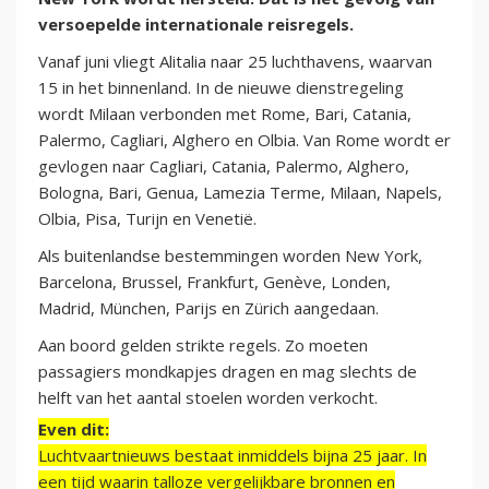
versoepelde internationale reisregels.
Vanaf juni vliegt Alitalia naar 25 luchthavens, waarvan
15 in het binnenland. In de nieuwe dienstregeling
wordt Milaan verbonden met Rome, Bari, Catania,
Palermo, Cagliari, Alghero en Olbia. Van Rome wordt er
gevlogen naar Cagliari, Catania, Palermo, Alghero,
Bologna, Bari, Genua, Lamezia Terme, Milaan, Napels,
Olbia, Pisa, Turijn en Venetië.
Als buitenlandse bestemmingen worden New York,
Barcelona, Brussel, Frankfurt, Genève, Londen,
Madrid, München, Parijs en Zürich aangedaan.
Aan boord gelden strikte regels. Zo moeten
passagiers mondkapjes dragen en mag slechts de
helft van het aantal stoelen worden verkocht.
Even dit:
Luchtvaartnieuws bestaat inmiddels bijna 25 jaar. In
een tijd waarin talloze vergelijkbare bronnen en