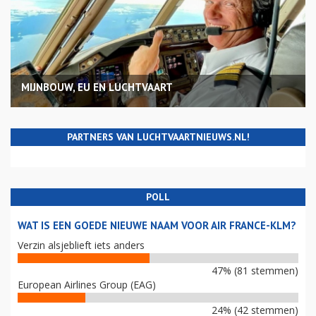
MIJNBOUW, EU EN LUCHTVAART
PARTNERS VAN LUCHTVAARTNIEUWS.NL!
POLL
WAT IS EEN GOEDE NIEUWE NAAM VOOR AIR FRANCE-KLM?
Verzin alsjeblieft iets anders
47% (81 stemmen)
European Airlines Group (EAG)
24% (42 stemmen)