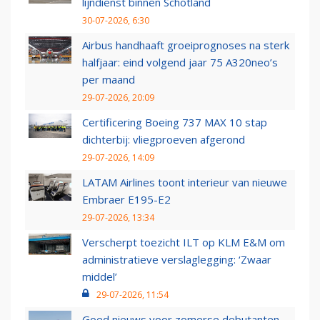
lijndienst binnen Schotland
30-07-2026, 6:30
Airbus handhaaft groeiprognoses na sterk
halfjaar: eind volgend jaar 75 A320neo’s
per maand
29-07-2026, 20:09
Certificering Boeing 737 MAX 10 stap
dichterbij: vliegproeven afgerond
29-07-2026, 14:09
LATAM Airlines toont interieur van nieuwe
Embraer E195-E2
29-07-2026, 13:34
Verscherpt toezicht ILT op KLM E&M om
administratieve verslaglegging: ‘Zwaar
middel’
29-07-2026, 11:54
Goed nieuws voor zomerse debutanten