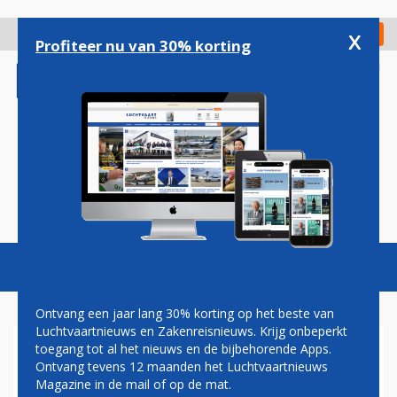
Overslaan
en
x
Digitaal Magazine
Registreer
Check in
naar
Profiteer nu van 30% korting
de
inhoud
gaan
Magazine
Podcasts
Vacatures
Toggl
naviga
Ontvang een jaar lang 30% korting op het beste van
Luchtvaartnieuws en Zakenreisnieuws. Krijg onbeperkt
toegang tot al het nieuws en de bijbehorende Apps.
ALITALIA STUURT LIJKKIST
Ontvang tevens 12 maanden het Luchtvaartnieuws
OP VERKEERDE VLUCHT
Magazine in de mail of op de mat.