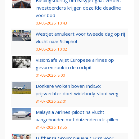
Biedingsoorlog om easyJet gaat verder:
investeerders krijgen dezelfde deadline
voor bod
03-08-2026, 10:43
WestJet annuleert voor tweede dag op rij
vlucht naar Schiphol
03-08-2026, 10:02
VisionSafe wijst Europese airlines op
gevaren rook in de cockpit
01-08-2026, 8:00
Donkere wolken boven IndiGo:
prijsvechter doet widebody-vloot weg
31-07-2026, 22:01
Malaysia Airlines-piloot na vlucht
aangehouden met duizenden xtc-pillen
31-07-2026, 13:55
Lufthansa Group: nieuwe CEO’s voor