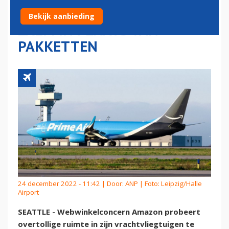
OVERWEEGT VLUCHTEN MET
Bekijk aanbieding
ZALM IN PLAATS VAN
PAKKETTEN
24 december 2022 - 11:42 | Door:
ANP
| Foto: Leipzig/Halle
Airport
SEATTLE - Webwinkelconcern Amazon probeert
overtollige ruimte in zijn vrachtvliegtuigen te