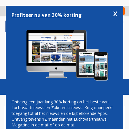
Overslaan
en
x
Digitaal Magazine
Registreer
Check in
naar
Profiteer nu van 30% korting
de
inhoud
gaan
Magazine
Podcasts
Vacatures
Toggl
naviga
Ontvang een jaar lang 30% korting op het beste van
Luchtvaartnieuws en Zakenreisnieuws. Krijg onbeperkt
toegang tot al het nieuws en de bijbehorende Apps.
AMAZON HEEFT
Ontvang tevens 12 maanden het Luchtvaartnieuws
VRACHTRUIMTE OVER EN
Magazine in de mail of op de mat.