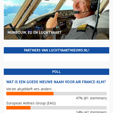
MIJNBOUW, EU EN LUCHTVAART
PARTNERS VAN LUCHTVAARTNIEUWS.NL!
POLL
WAT IS EEN GOEDE NIEUWE NAAM VOOR AIR FRANCE-KLM?
Verzin alsjeblieft iets anders
47% (81 stemmen)
European Airlines Group (EAG)
24% (42 stemmen)