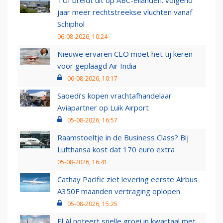
TUI breidt uit op ABC-eilanden: volgend
jaar meer rechtstreekse vluchten vanaf
Schiphol
06-08-2026, 10:24
Nieuwe ervaren CEO moet het tij keren
voor geplaagd Air India
06-08-2026, 10:17
Saoedi’s kopen vrachtafhandelaar
Aviapartner op Luik Airport
05-08-2026, 16:57
Raamstoeltje in de Business Class? Bij
Lufthansa kost dat 170 euro extra
05-08-2026, 16:41
Cathay Pacific ziet levering eerste Airbus
A350F maanden vertraging oplopen
05-08-2026, 15:25
El Al noteert snelle groei in kwartaal met