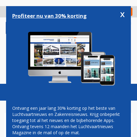
Overslaan
en
x
Digitaal Magazine
Registreer
Check in
naar
Profiteer nu van 30% korting
de
inhoud
gaan
Magazine
Podcasts
Vacatures
Toggl
naviga
Ontvang een jaar lang 30% korting op het beste van
Luchtvaartnieuws en Zakenreisnieuws. Krijg onbeperkt
toegang tot al het nieuws en de bijbehorende Apps.
ANA START NIEUWE
Ontvang tevens 12 maanden het Luchtvaartnieuws
MAATSCHAPPIJ MET BOEING
Magazine in de mail of op de mat.