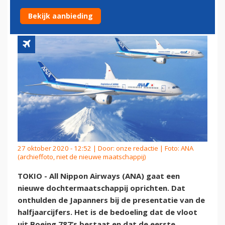
787-VLOOT
Bekijk aanbieding
27 oktober 2020 - 12:52 | Door:
onze redactie
| Foto: ANA
(archieffoto, niet de nieuwe maatschappij)
TOKIO - All Nippon Airways (ANA) gaat een
nieuwe dochtermaatschappij oprichten. Dat
onthulden de Japanners bij de presentatie van de
halfjaarcijfers. Het is de bedoeling dat de vloot
uit Boeing 787’s bestaat en dat de eerste