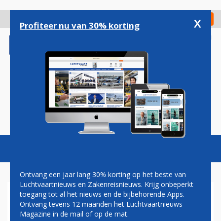
Overslaan
en
x
Digitaal Magazine
Registreer
Check in
naar
Profiteer nu van 30% korting
de
inhoud
gaan
Magazine
Podcasts
Vacatures
Toggl
naviga
Ontvang een jaar lang 30% korting op het beste van
Luchtvaartnieuws en Zakenreisnieuws. Krijg onbeperkt
toegang tot al het nieuws en de bijbehorende Apps.
ANTILLIAANSE
Ontvang tevens 12 maanden het Luchtvaartnieuws
LUCHTVAARTMAATSCHAPPIJ
Magazine in de mail of op de mat.