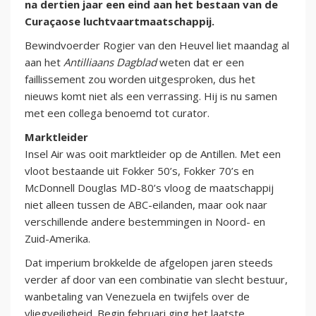
na dertien jaar een eind aan het bestaan van de
Curaçaose luchtvaartmaatschappij.
Bewindvoerder Rogier van den Heuvel liet maandag al
aan het
Antilliaans Dagblad
weten dat er een
faillissement zou worden uitgesproken, dus het
nieuws komt niet als een verrassing. Hij is nu samen
met een collega benoemd tot curator.
Marktleider
Insel Air was ooit marktleider op de Antillen. Met een
vloot bestaande uit Fokker 50’s, Fokker 70’s en
McDonnell Douglas MD-80’s vloog de maatschappij
niet alleen tussen de ABC-eilanden, maar ook naar
verschillende andere bestemmingen in Noord- en
Zuid-Amerika.
Dat imperium brokkelde de afgelopen jaren steeds
verder af door van een combinatie van slecht bestuur,
wanbetaling van Venezuela en twijfels over de
vliegveiligheid. Begin februari ging het laatste