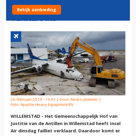
INSEL AIR FAILLIET
Bekijk aanbieding
VERKLAARD
26 februari 2019 - 15:01 | Door:
Neal Luitwieler
|
Foto: Apache Heavy Equipment BV
WILLEMSTAD - Het Gemeenschappelijk Hof van
Justitie van de Antillen in Willemstad heeft Insel
Air dinsdag failliet verklaard. Daardoor komt er