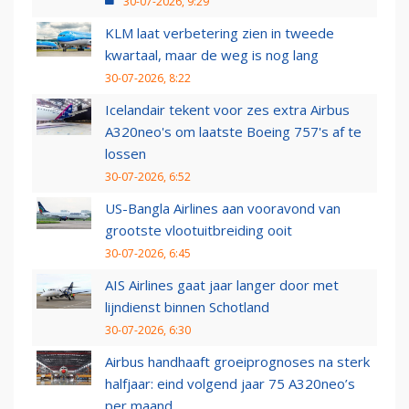
30-07-2026, 9:29
KLM laat verbetering zien in tweede
kwartaal, maar de weg is nog lang
30-07-2026, 8:22
Icelandair tekent voor zes extra Airbus
A320neo's om laatste Boeing 757's af te
lossen
30-07-2026, 6:52
US-Bangla Airlines aan vooravond van
grootste vlootuitbreiding ooit
30-07-2026, 6:45
AIS Airlines gaat jaar langer door met
lijndienst binnen Schotland
30-07-2026, 6:30
Airbus handhaaft groeiprognoses na sterk
halfjaar: eind volgend jaar 75 A320neo’s
per maand