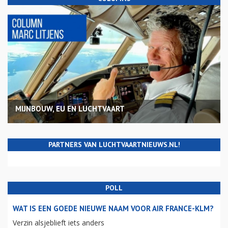
MIJNBOUW, EU EN LUCHTVAART
PARTNERS VAN LUCHTVAARTNIEUWS.NL!
POLL
WAT IS EEN GOEDE NIEUWE NAAM VOOR AIR FRANCE-KLM?
Verzin alsjeblieft iets anders