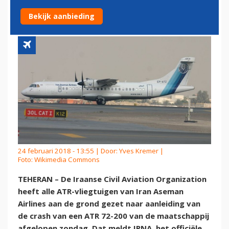
CRASH
Bekijk aanbieding
24 februari 2018 - 13:55 | Door:
Yves Kremer
|
Foto: Wikimedia Commons
TEHERAN – De Iraanse Civil Aviation Organization
heeft alle ATR-vliegtuigen van Iran Aseman
Airlines aan de grond gezet naar aanleiding van
de crash van een ATR 72-200 van de maatschappij
afgelopen zondag. Dat meldt IRNA, het officiële