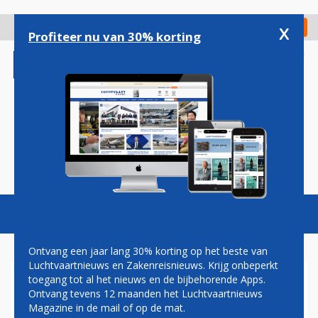
Overslaan
en
x
Digitaal Magazine
Registreer
Check in
naar
Profiteer nu van 30% korting
de
inhoud
gaan
Magazine
Podcasts
Vacatures
Toggl
naviga
Ontvang een jaar lang 30% korting op het beste van
Luchtvaartnieuws en Zakenreisnieuws. Krijg onbeperkt
toegang tot al het nieuws en de bijbehorende Apps.
ATR'S IRAN ASEMAN
Ontvang tevens 12 maanden het Luchtvaartnieuws
AIRLINES AAN DE GROND NA
Magazine in de mail of op de mat.