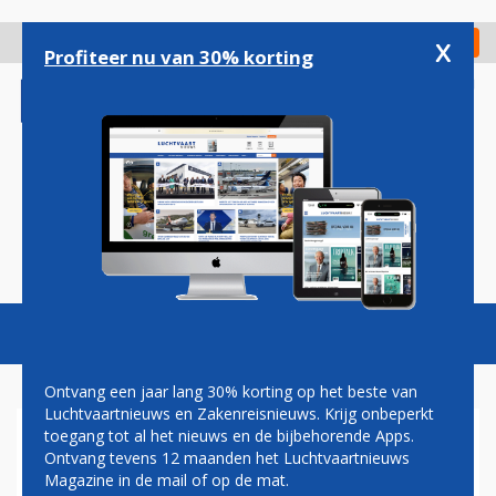
Overslaan
en
x
Digitaal Magazine
Registreer
Check in
naar
Profiteer nu van 30% korting
de
inhoud
gaan
Magazine
Podcasts
Vacatures
Toggl
naviga
Ontvang een jaar lang 30% korting op het beste van
Luchtvaartnieuws en Zakenreisnieuws. Krijg onbeperkt
toegang tot al het nieuws en de bijbehorende Apps.
AUSTRIAN AIRLINES IS
Ontvang tevens 12 maanden het Luchtvaartnieuws
PESSIMISTISCH EN SNIJDT
Magazine in de mail of op de mat.