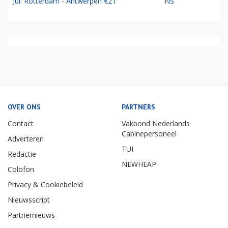
Jul: Rotterdam - Antwerpen €21
NS
OVER ONS
PARTNERS
Contact
Vakbond Nederlands
Cabinepersoneel
Adverteren
TUI
Redactie
NEWHEAP
Colofon
Privacy & Cookiebeleid
Nieuwsscript
Partnernieuws