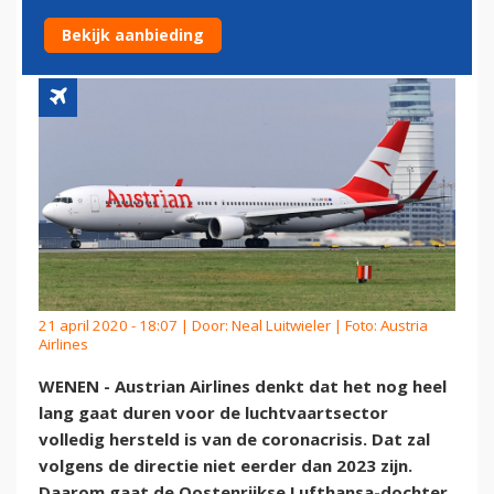
DIEPER IN VLOOT
Bekijk aanbieding
21 april 2020 - 18:07 | Door:
Neal Luitwieler
| Foto: Austria
Airlines
WENEN - Austrian Airlines denkt dat het nog heel
lang gaat duren voor de luchtvaartsector
volledig hersteld is van de coronacrisis. Dat zal
volgens de directie niet eerder dan 2023 zijn.
Daarom gaat de Oostenrijkse Lufthansa-dochter