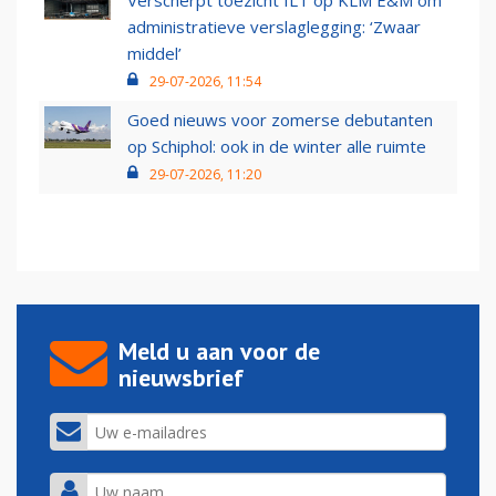
Verscherpt toezicht ILT op KLM E&M om
administratieve verslaglegging: ‘Zwaar
middel’
29-07-2026, 11:54
Goed nieuws voor zomerse debutanten
op Schiphol: ook in de winter alle ruimte
29-07-2026, 11:20
Meld u aan voor de
nieuwsbrief