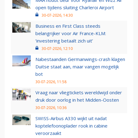
MAA houdt deur voor Ryanair en Wizz Air
open tijdens sluiting Charleroi Airport
30-07-2026, 14:30
Business en First Class steeds
belangrijker voor Air France-KLM:
‘investering betaalt zich uit’
30-07-2026, 12:10
Nabestaanden Germanwings-crash klagen
Duitse staat aan, maar vangen mogelijk
bot
30-07-2026, 11:58
Vraag naar vliegtickets wereldwijd onder
druk door oorlog in het Midden-Oosten
30-07-2026, 10:36
SWISS-Airbus A330 wijkt uit nadat
koptelefoonoplader rook in cabine
veroorzaakt