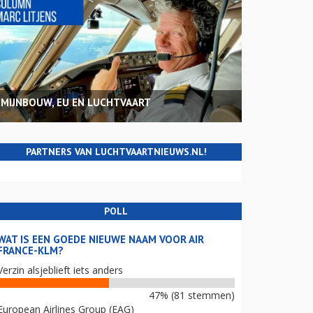
MIJNBOUW, EU EN LUCHTVAART
PARTNERS VAN LUCHTVAARTNIEUWS.NL!
POLL
WAT IS EEN GOEDE NIEUWE NAAM VOOR AIR
FRANCE-KLM?
Verzin alsjeblieft iets anders
47% (81 stemmen)
European Airlines Group (EAG)