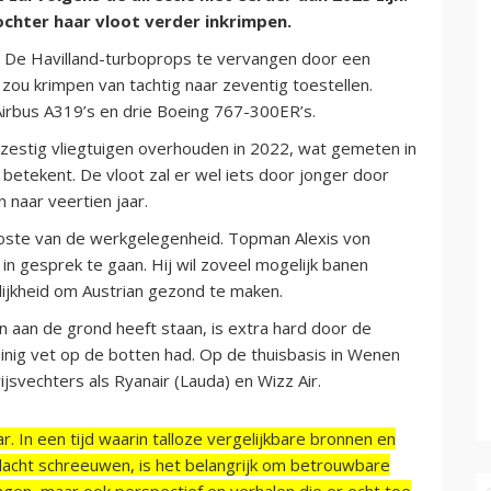
chter haar vloot verder inkrimpen.
le De Havilland-turboprops te vervangen door een
 zou krimpen van tachtig naar zeventig toestellen.
irbus A319’s en drie Boeing 767-300ER’s.
n zestig vliegtuigen overhouden in 2022, wat gemeten in
 betekent. De vloot zal er wel iets door jonger door
n naar veertien jaar.
 koste van de werkgelegenheid. Topman Alexis von
 gesprek te gaan. Hij wil zoveel mogelijk banen
ijkheid om Austrian gezond te maken.
n aan de grond heeft staan, is extra hard door de
inig vet op de botten had. Op de thuisbasis in Wenen
jsvechters als Ryanair (Lauda) en Wizz Air.
r. In een tijd waarin talloze vergelijkbare bronnen en
acht schreeuwen, is het belangrijk om betrouwbare
ngen, maar ook perspectief en verhalen die er echt toe