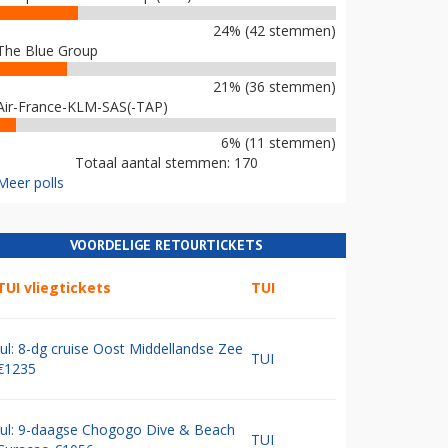
24% (42 stemmen)
The Blue Group
21% (36 stemmen)
Air-France-KLM-SAS(-TAP)
6% (11 stemmen)
Totaal aantal stemmen: 170
Meer polls
VOORDELIGE RETOURTICKETS
TUI vliegtickets
TUI
Jul: 8-dg cruise Oost Middellandse Zee
TUI
€1235
Jul: 9-daagse Chogogo Dive & Beach
TUI