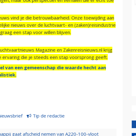
ieuws vind je die betrouwbaarheid. Onze toewijding aan
ijke nieuws over de luchtvaart- en (zaken)reisindustrie
raag een stap voor willen blijven.
Luchtvaartnieuws Magazine en Zakenreisnieuws.nl krijg
e ervaring die je steeds een stap voorsprong geeft.
el van een gemeenschap die waarde hecht aan
listiek.
nieuwsbrief
Tip de redactie
happij gaat afscheid nemen van A220-100-vloot