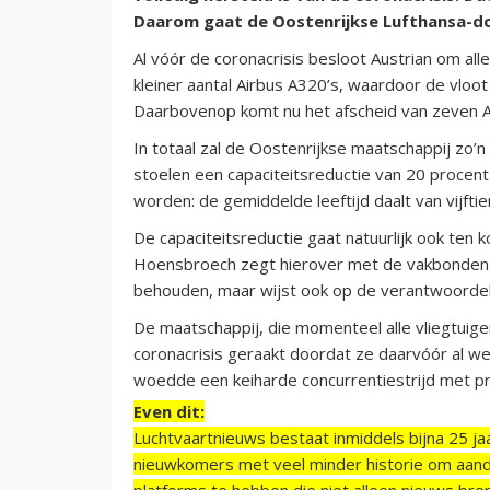
Daarom gaat de Oostenrijkse Lufthansa-do
Al vóór de coronacrisis besloot Austrian om al
kleiner aantal Airbus A320’s, waardoor de vloot
Daarbovenop komt nu het afscheid van zeven A
In totaal zal de Oostenrijkse maatschappij zo’
stoelen een capaciteitsreductie van 20 procent
worden: de gemiddelde leeftijd daalt van vijftie
De capaciteitsreductie gaat natuurlijk ook ten
Hoensbroech zegt hierover met de vakbonden in
behouden, maar wijst ook op de verantwoordel
De maatschappij, die momenteel alle vliegtuige
coronacrisis geraakt doordat ze daarvóór al we
woedde een keiharde concurrentiestrijd met pri
Even dit:
Luchtvaartnieuws bestaat inmiddels bijna 25 jaa
nieuwkomers met veel minder historie om aand
platforms te hebben die niet alleen nieuws bre