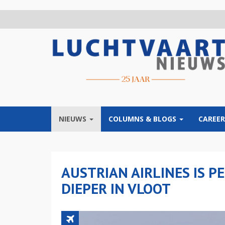
Overslaan
en
naar
de
inhoud
gaan
NIEUWS
COLUMNS & BLOGS
CAREER
AUSTRIAN AIRLINES IS P
DIEPER IN VLOOT