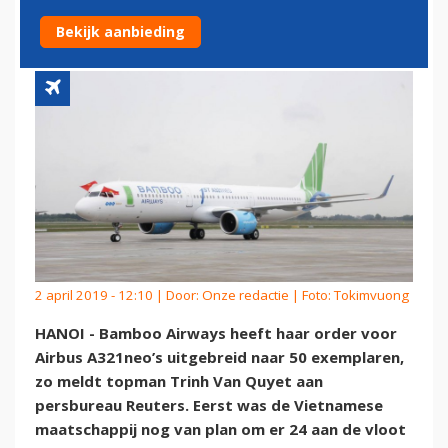
A321NEO'S UIT
Bekijk aanbieding
2 april 2019 - 12:10 | Door:
Onze redactie
| Foto: Tokimvuong
HANOI - Bamboo Airways heeft haar order voor
Airbus A321neo’s uitgebreid naar 50 exemplaren,
zo meldt topman Trinh Van Quyet aan
persbureau Reuters. Eerst was de Vietnamese
maatschappij nog van plan om er 24 aan de vloot