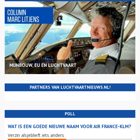
MIJNBOUW, EU EN LUCHTVAART
PARTNERS VAN LUCHTVAARTNIEUWS.NL!
POLL
WAT IS EEN GOEDE NIEUWE NAAM VOOR AIR FRANCE-KLM?
Verzin alsjeblieft iets anders