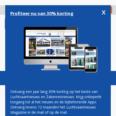
Overslaan
en
x
Digitaal Magazine
Registreer
Check in
naar
Profiteer nu van 30% korting
de
inhoud
gaan
Magazine
Podcasts
Vacatures
Toggl
naviga
Ontvang een jaar lang 30% korting op het beste van
Luchtvaartnieuws en Zakenreisnieuws. Krijg onbeperkt
toegang tot al het nieuws en de bijbehorende Apps.
BAMBOO AIRWAYS BREIDT
Ontvang tevens 12 maanden het Luchtvaartnieuws
ORDER VOOR AIRBUS
Magazine in de mail of op de mat.