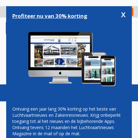
Overslaan
en
x
Digitaal Magazine
Registreer
Check in
naar
Profiteer nu van 30% korting
de
inhoud
gaan
Magazine
Podcasts
Vacatures
Toggl
naviga
Ontvang een jaar lang 30% korting op het beste van
Luchtvaartnieuws en Zakenreisnieuws. Krijg onbeperkt
toegang tot al het nieuws en de bijbehorende Apps.
BRITISH AIRWAYS MOET
Ontvang tevens 12 maanden het Luchtvaartnieuws
MOGELIJK 12.000 BANEN
Magazine in de mail of op de mat.