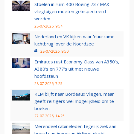
Stoelen in ruim 400 Boeing 737 MAX-
vliegtuigen moeten geïnspecteerd
worden
28-07-2026, 9:54
Nederland en VK kijken naar 'duurzame
luchtbrug' over de Noordzee
28-07-2026, 9:50
Emirates rust Economy Class van A350's,
A380's en 777's uit met nieuwe
hoofdsteun
28-07-2026, 7:25
KLM blijft naar Bordeaux vliegen, maar
geeft reizigers wel mogelijkheid om te
boeken
27-07-2026, 14:25
Merendeel cabineleden tegelijk ziek aan
boord van American Airlines-vlucht