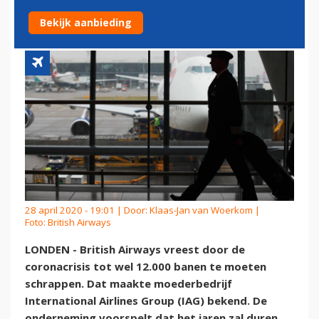
SCHRAPPEN
Bekijk aanbieding
28 april 2020 - 19:01 | Door:
Klaas-Jan van Woerkom
|
Foto: British Airways
LONDEN - British Airways vreest door de
coronacrisis tot wel 12.000 banen te moeten
schrappen. Dat maakte moederbedrijf
International Airlines Group (IAG) bekend. De
onderneming voorspelt dat het jaren zal duren