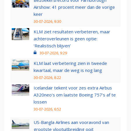
Bezoekersrecord voor Farnborough
Airshow: 41 procent meer dan de vorige
keer
30-07-2026, 9:30
KLM ziet resultaten verbeteren, maar
achteroverleunen is geen optie:
‘Realistisch blijven’
30-07-2026, 9:29
KLM laat verbetering zien in tweede
kwartaal, maar de weg is nog lang
30-07-2026, 8:22
Icelandair tekent voor zes extra Airbus
A320neo's om laatste Boeing 757's af te
lossen
30-07-2026, 6:52
US-Bangla Airlines aan vooravond van
grootste vlootuitbreiding ooit