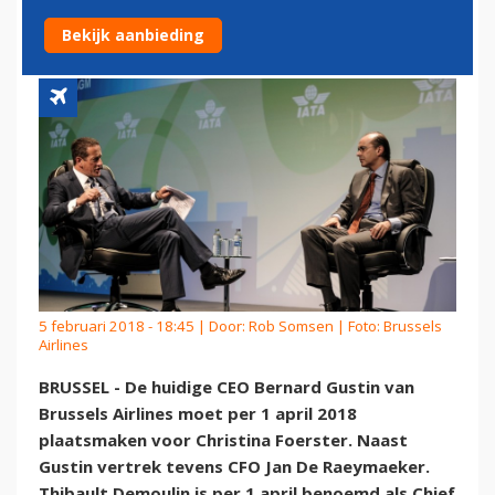
ZIJSPOOR
Bekijk aanbieding
5 februari 2018 - 18:45 | Door:
Rob Somsen
| Foto: Brussels
Airlines
BRUSSEL - De huidige CEO Bernard Gustin van
Brussels Airlines moet per 1 april 2018
plaatsmaken voor Christina Foerster. Naast
Gustin vertrek tevens CFO Jan De Raeymaeker.
Thibault Demoulin is per 1 april benoemd als Chief