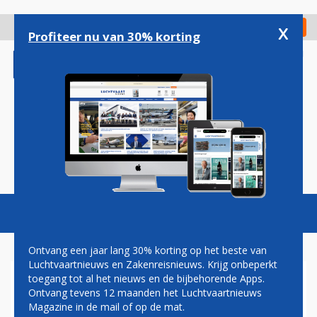
Overslaan
en
x
Digitaal Magazine
Registreer
Check in
naar
Profiteer nu van 30% korting
de
inhoud
gaan
Magazine
Podcasts
Vacatures
Toggl
naviga
Ontvang een jaar lang 30% korting op het beste van
Luchtvaartnieuws en Zakenreisnieuws. Krijg onbeperkt
toegang tot al het nieuws en de bijbehorende Apps.
BRUSSELS AIRLINES CEO
Ontvang tevens 12 maanden het Luchtvaartnieuws
BERNARD GUSTIN OP
Magazine in de mail of op de mat.