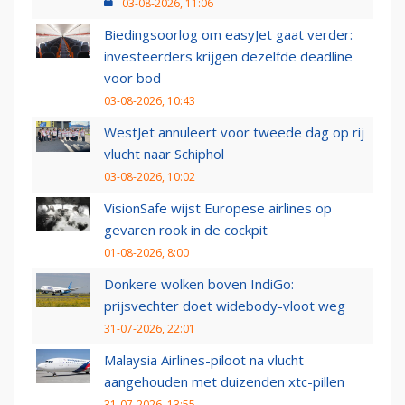
03-08-2026, 11:06
Biedingsoorlog om easyJet gaat verder:
investeerders krijgen dezelfde deadline
voor bod
03-08-2026, 10:43
WestJet annuleert voor tweede dag op rij
vlucht naar Schiphol
03-08-2026, 10:02
VisionSafe wijst Europese airlines op
gevaren rook in de cockpit
01-08-2026, 8:00
Donkere wolken boven IndiGo:
prijsvechter doet widebody-vloot weg
31-07-2026, 22:01
Malaysia Airlines-piloot na vlucht
aangehouden met duizenden xtc-pillen
31-07-2026, 13:55