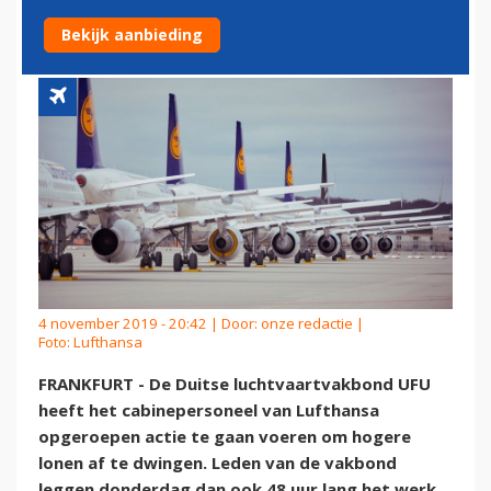
DONDERDAG STAKEN
Bekijk aanbieding
4 november 2019 - 20:42 | Door:
onze redactie
|
Foto: Lufthansa
FRANKFURT - De Duitse luchtvaartvakbond UFU
heeft het cabinepersoneel van Lufthansa
opgeroepen actie te gaan voeren om hogere
lonen af te dwingen. Leden van de vakbond
leggen donderdag dan ook 48 uur lang het werk