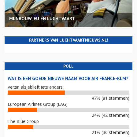
MIJNBOUW, EU EN LUCHTVAART
PARTNERS VAN LUCHTVAARTNIEUWS.NL!
POLL
WAT IS EEN GOEDE NIEUWE NAAM VOOR AIR FRANCE-KLM?
Verzin alsjeblieft iets anders
47% (81 stemmen)
European Airlines Group (EAG)
24% (42 stemmen)
The Blue Group
21% (36 stemmen)