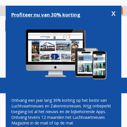
Overslaan
en
x
Digitaal Magazine
Registreer
Check in
naar
Profiteer nu van 30% korting
de
inhoud
gaan
Magazine
Podcasts
Vacatures
Toggl
naviga
Ontvang een jaar lang 30% korting op het beste van
Luchtvaartnieuws en Zakenreisnieuws. Krijg onbeperkt
toegang tot al het nieuws en de bijbehorende Apps.
CABINEPERSONEEL
Ontvang tevens 12 maanden het Luchtvaartnieuws
LUFTHANSA GAAT
Magazine in de mail of op de mat.