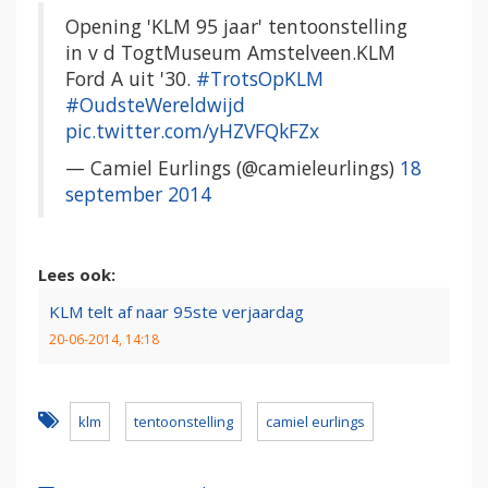
Opening 'KLM 95 jaar' tentoonstelling
in v d TogtMuseum Amstelveen.KLM
Ford A uit '30.
#TrotsOpKLM
#OudsteWereldwijd
pic.twitter.com/yHZVFQkFZx
— Camiel Eurlings (@camieleurlings)
18
september 2014
Lees ook:
KLM telt af naar 95ste verjaardag
20-06-2014, 14:18
klm
tentoonstelling
camiel eurlings