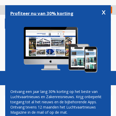
Overslaan
en
x
Digitaal Magazine
Registreer
Check in
naar
Profiteer nu van 30% korting
de
inhoud
gaan
Magazine
Podcasts
Vacatures
Toggl
naviga
Ontvang een jaar lang 30% korting op het beste van
Luchtvaartnieuws en Zakenreisnieuws. Krijg onbeperkt
toegang tot al het nieuws en de bijbehorende Apps.
CAMIEL EURLINGS OPENT
Ontvang tevens 12 maanden het Luchtvaartnieuws
TENTOONSTELLING '95 JAAR
Magazine in de mail of op de mat.