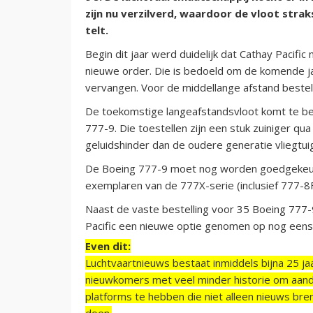
zijn nu verzilverd, waardoor de vloot stra
telt.
Begin dit jaar werd duidelijk dat Cathay Pacifi
nieuwe order. Die is bedoeld om de komende 
vervangen. Voor de middellange afstand besteld
De toekomstige langeafstandsvloot komt te be
777-9. Die toestellen zijn een stuk zuiniger q
geluidshinder dan de oudere generatie vliegtui
De Boeing 777-9 moet nog worden goedgekeurd 
exemplaren van de 777X-serie (inclusief 777-8F
Naast de vaste bestelling voor 35 Boeing 777-9'
Pacific een nieuwe optie genomen op nog een
Even dit:
Luchtvaartnieuws bestaat inmiddels bijna 25 jaa
nieuwkomers met veel minder historie om aand
platforms te hebben die niet alleen nieuws bre
doen.