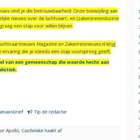
ieuws vind je die betrouwbaarheid. Onze toewijding aan
ijke nieuws over de luchtvaart- en (zaken)reisindustrie
raag een stap voor willen blijven.
Luchtvaartnieuws Magazine en Zakenreisnieuws.nl krijg
e ervaring die je steeds een stap voorsprong geeft.
el van een gemeenschap die waarde hecht aan
listiek.
nieuwsbrief
Tip de redactie
 Apollo, Castlelake haakt af