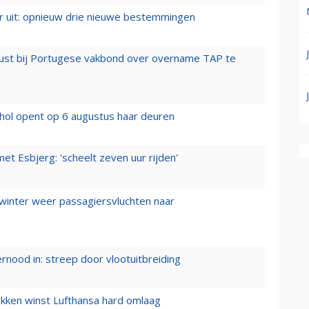
er uit: opnieuw drie nieuwe bestemmingen
rust bij Portugese vakbond over overname TAP te
hol opent op 6 augustus haar deuren
t Esbjerg: 'scheelt zeven uur rijden'
 winter weer passagiersvluchten naar
ernood in: streep door vlootuitbreiding
ukken winst Lufthansa hard omlaag