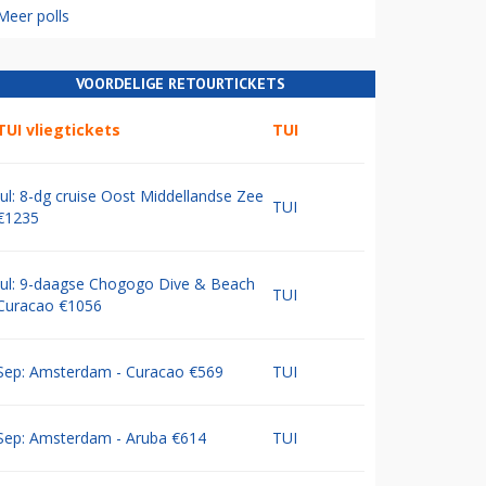
Meer polls
VOORDELIGE RETOURTICKETS
TUI vliegtickets
TUI
Jul: 8-dg cruise Oost Middellandse Zee
TUI
€1235
Jul: 9-daagse Chogogo Dive & Beach
TUI
Curacao €1056
Sep: Amsterdam - Curacao €569
TUI
Sep: Amsterdam - Aruba €614
TUI