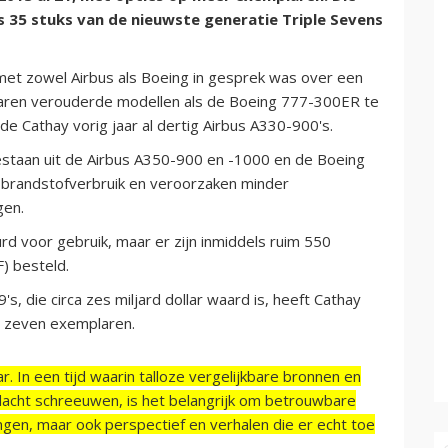
ks 35 stuks van de nieuwste generatie Triple Sevens
c met zowel Airbus als Boeing in gesprek was over een
jaren verouderde modellen als de Boeing 777-300ER te
e Cathay vorig jaar al dertig Airbus A330-900's.
staan uit de Airbus A350-900 en -1000 en de Boeing
ua brandstofverbruik en veroorzaken minder
gen.
voor gebruik, maar er zijn inmiddels ruim 550
) besteld.
s, die circa zes miljard dollar waard is, heeft Cathay
s zeven exemplaren.
r. In een tijd waarin talloze vergelijkbare bronnen en
acht schreeuwen, is het belangrijk om betrouwbare
ngen, maar ook perspectief en verhalen die er echt toe