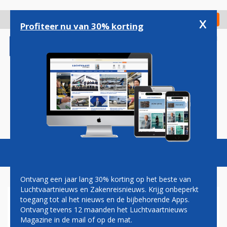
Overslaan
en
x
Digitaal Magazine
Registreer
Check in
naar
Profiteer nu van 30% korting
de
inhoud
gaan
Magazine
Podcasts
Vacatures
Toggl
naviga
Ontvang een jaar lang 30% korting op het beste van
Luchtvaartnieuws en Zakenreisnieuws. Krijg onbeperkt
toegang tot al het nieuws en de bijbehorende Apps.
CHINA AIRLINES BESTELT
Ontvang tevens 12 maanden het Luchtvaartnieuws
NIEUWE WIDEBODY'S BIJ
Magazine in de mail of op de mat.