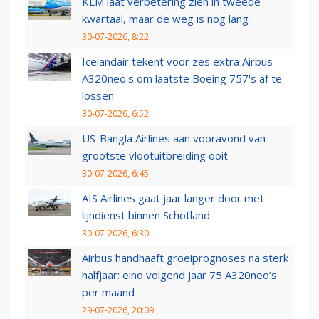
KLM laat verbetering zien in tweede
kwartaal, maar de weg is nog lang
30-07-2026, 8:22
Icelandair tekent voor zes extra Airbus
A320neo's om laatste Boeing 757's af te
lossen
30-07-2026, 6:52
US-Bangla Airlines aan vooravond van
grootste vlootuitbreiding ooit
30-07-2026, 6:45
AIS Airlines gaat jaar langer door met
lijndienst binnen Schotland
30-07-2026, 6:30
Airbus handhaaft groeiprognoses na sterk
halfjaar: eind volgend jaar 75 A320neo’s
per maand
29-07-2026, 20:09