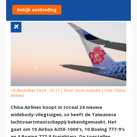
AIRBUS EN BOEING
Bekijk aanbieding
19 december 2024 - 15:17 | Door:
onze redactie
| Foto: China
Airlines
China Airlines koopt in totaal 24 nieuwe
widebody-vliegtuigen, zo heeft de Taiwanese
luchtvaartmaatschappij bekendgemaakt. Het
gaat om 10 Airbus A350-1000's, 10 Boeing 777-9's
en 4 Boeing 777-8 Freighters. De toestellen