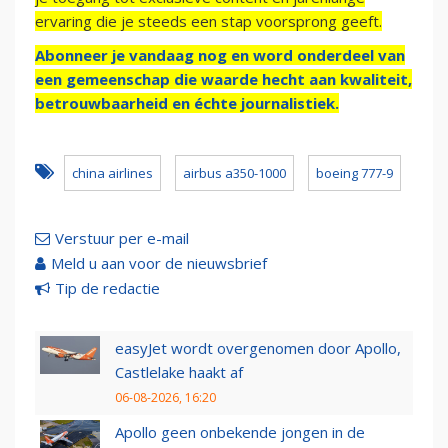
ervaring die je steeds een stap voorsprong geeft.
Abonneer je vandaag nog en word onderdeel van
een gemeenschap die waarde hecht aan kwaliteit,
betrouwbaarheid en échte journalistiek.
china airlines
airbus a350-1000
boeing 777-9
Verstuur per e-mail
Meld u aan voor de nieuwsbrief
Tip de redactie
easyJet wordt overgenomen door Apollo,
Castlelake haakt af
06-08-2026, 16:20
Apollo geen onbekende jongen in de