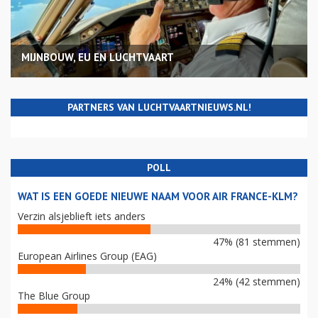
MIJNBOUW, EU EN LUCHTVAART
PARTNERS VAN LUCHTVAARTNIEUWS.NL!
POLL
WAT IS EEN GOEDE NIEUWE NAAM VOOR AIR FRANCE-KLM?
Verzin alsjeblieft iets anders
47% (81 stemmen)
European Airlines Group (EAG)
24% (42 stemmen)
The Blue Group