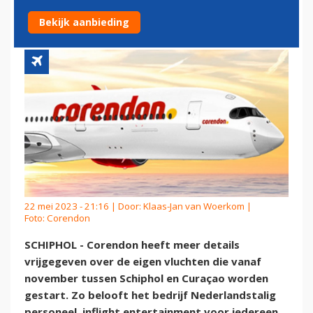
CURAÇAO-VLUCHTEN
Bekijk aanbieding
22 mei 2023 - 21:16 | Door:
Klaas-Jan van Woerkom
|
Foto: Corendon
SCHIPHOL - Corendon heeft meer details
vrijgegeven over de eigen vluchten die vanaf
november tussen Schiphol en Curaçao worden
gestart. Zo belooft het bedrijf Nederlandstalig
personeel, inflight entertainment voor iedereen