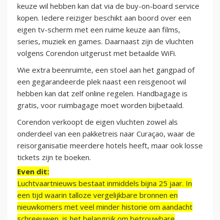
keuze wil hebben kan dat via de buy-on-board service
kopen. Iedere reiziger beschikt aan boord over een
eigen tv-scherm met een ruime keuze aan films,
series, muziek en games. Daarnaast zijn de vluchten
volgens Corendon uitgerust met betaalde WiFi.
Wie extra beenruimte, een stoel aan het gangpad of
een gegarandeerde plek naast een reisgenoot wil
hebben kan dat zelf online regelen. Handbagage is
gratis, voor ruimbagage moet worden bijbetaald.
Corendon verkoopt de eigen vluchten zowel als
onderdeel van een pakketreis naar Curaçao, waar de
reisorganisatie meerdere hotels heeft, maar ook losse
tickets zijn te boeken.
Even dit:
Luchtvaartnieuws bestaat inmiddels bijna 25 jaar. In
een tijd waarin talloze vergelijkbare bronnen en
nieuwkomers met veel minder historie om aandacht
schreeuwen, is het belangrijk om betrouwbare