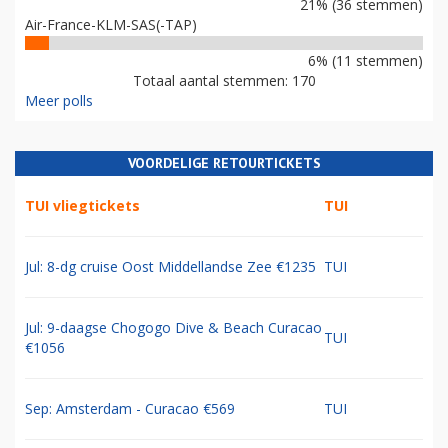
21% (36 stemmen)
Air-France-KLM-SAS(-TAP)
6% (11 stemmen)
Totaal aantal stemmen: 170
Meer polls
VOORDELIGE RETOURTICKETS
TUI vliegtickets
TUI
Jul: 8-dg cruise Oost Middellandse Zee €1235
TUI
Jul: 9-daagse Chogogo Dive & Beach Curacao
TUI
€1056
Sep: Amsterdam - Curacao €569
TUI