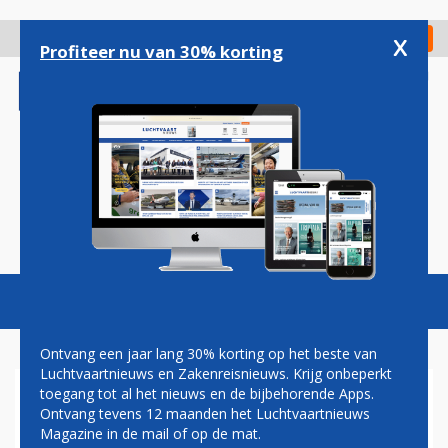
Overslaan
en
x
Digitaal Magazine
Registreer
Check in
naar
Profiteer nu van 30% korting
de
inhoud
gaan
Magazine
Podcasts
Vacatures
Toggl
naviga
Ontvang een jaar lang 30% korting op het beste van
Luchtvaartnieuws en Zakenreisnieuws. Krijg onbeperkt
toegang tot al het nieuws en de bijbehorende Apps.
CORENDON GEEFT MEER
Ontvang tevens 12 maanden het Luchtvaartnieuws
DETAILS OVER EIGEN
Magazine in de mail of op de mat.