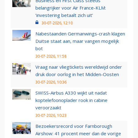
Business en First Class steeds
belangrijker voor Air France-KLM:
‘investering betaalt zich uit’
30-07-2026, 12:10
Nabestaanden Germanwings-crash klagen
Duitse staat aan, maar vangen mogelijk
bot
30-07-2026, 11:58
Vraag naar vliegtickets wereldwijd onder
druk door oorlog in het Midden-Oosten
30-07-2026, 10:36
SWISS-Airbus A330 wijkt uit nadat
koptelefoonoplader rook in cabine
veroorzaakt
30-07-2026, 10:23
Bezoekersrecord voor Farnborough
Airshow: 41 procent meer dan de vorige