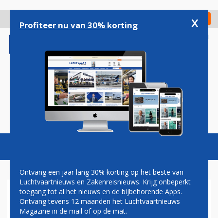
Overslaan
en
x
Digitaal Magazine
Registreer
Check in
naar
Profiteer nu van 30% korting
de
inhoud
gaan
Magazine
Podcasts
Vacatures
Toggl
naviga
Ontvang een jaar lang 30% korting op het beste van
Luchtvaartnieuws en Zakenreisnieuws. Krijg onbeperkt
toegang tot al het nieuws en de bijbehorende Apps.
CORENDON STOPT
Ontvang tevens 12 maanden het Luchtvaartnieuws
VOORLOPIG ALLE
Magazine in de mail of op de mat.