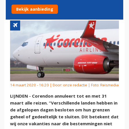
VAKANTIEREIZEN
Bekijk aanbieding
14 maart 2020 - 16:20 | Door:
onze redactie
| Foto: Reismedia
LIJNDEN - Corendon annuleert tot en met 31
maart alle reizen. “Verschillende landen hebben in
de afgelopen dagen besloten om hun grenzen
geheel of gedeeltelijk te sluiten. Dit betekent dat
wij onze vakanties naar die bestemmingen niet