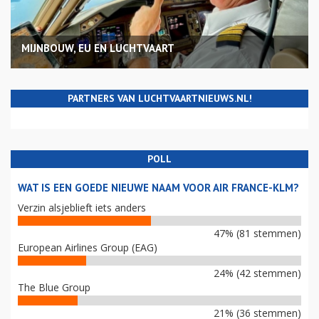
MIJNBOUW, EU EN LUCHTVAART
PARTNERS VAN LUCHTVAARTNIEUWS.NL!
POLL
WAT IS EEN GOEDE NIEUWE NAAM VOOR AIR FRANCE-KLM?
Verzin alsjeblieft iets anders
47% (81 stemmen)
European Airlines Group (EAG)
24% (42 stemmen)
The Blue Group
21% (36 stemmen)