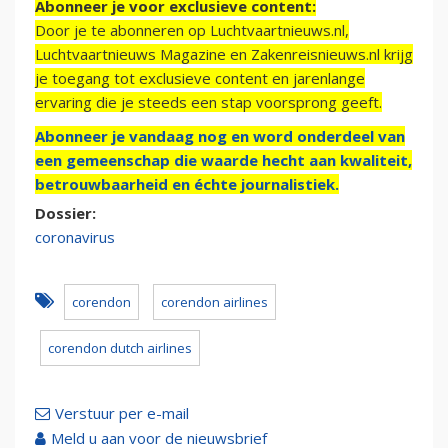
Abonneer je voor exclusieve content:
Door je te abonneren op Luchtvaartnieuws.nl,
Luchtvaartnieuws Magazine en Zakenreisnieuws.nl krijg
je toegang tot exclusieve content en jarenlange
ervaring die je steeds een stap voorsprong geeft.
Abonneer je vandaag nog en word onderdeel van
een gemeenschap die waarde hecht aan kwaliteit,
betrouwbaarheid en échte journalistiek.
Dossier:
coronavirus
corendon
corendon airlines
corendon dutch airlines
Verstuur per e-mail
Meld u aan voor de nieuwsbrief