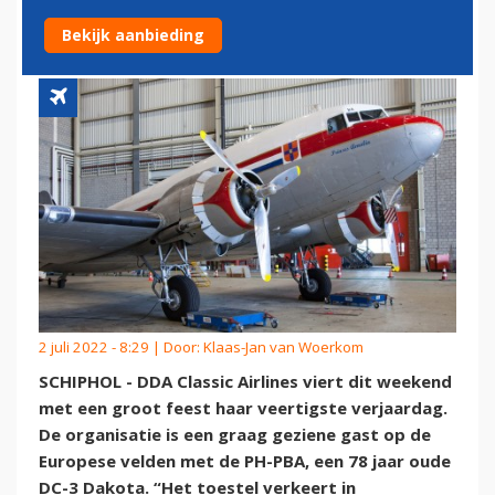
NIET UITGEVLOGEN
Bekijk aanbieding
2 juli 2022 - 8:29 | Door:
Klaas-Jan van Woerkom
SCHIPHOL - DDA Classic Airlines viert dit weekend
met een groot feest haar veertigste verjaardag.
De organisatie is een graag geziene gast op de
Europese velden met de PH-PBA, een 78 jaar oude
DC-3 Dakota. “Het toestel verkeert in