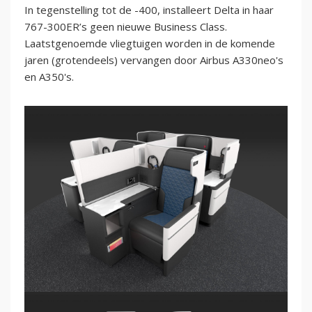
In tegenstelling tot de -400, installeert Delta in haar
767-300ER’s geen nieuwe Business Class.
Laatstgenoemde vliegtuigen worden in de komende
jaren (grotendeels) vervangen door Airbus A330neo's
en A350's.