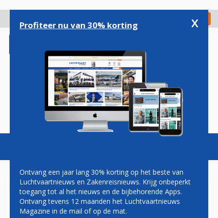
Overslaan
en
x
Digitaal Magazine
Registreer
Check in
naar
Profiteer nu van 30% korting
de
inhoud
gaan
Magazine
Podcasts
Vacatures
Toggl
naviga
Ontvang een jaar lang 30% korting op het beste van
Luchtvaartnieuws en Zakenreisnieuws. Krijg onbeperkt
toegang tot al het nieuws en de bijbehorende Apps.
DELTA TOONT NIEUWE
Ontvang tevens 12 maanden het Luchtvaartnieuws
BOEING 767 BUSINESS CLASS
Magazine in de mail of op de mat.