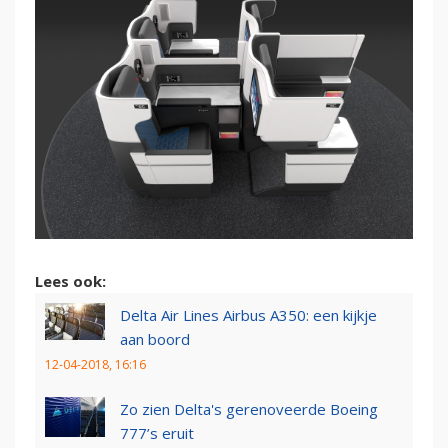
Lees ook:
Delta Air Lines Airbus A350: een kijkje
aan boord
12-04-2018, 16:16
Zo zien Delta's gerenoveerde Boeing
777’s eruit