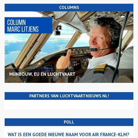
COLUMNS
MIJNBOUW, EU EN LUCHTVAART
PARTNERS VAN LUCHTVAARTNIEUWS.NL!
POLL
WAT IS EEN GOEDE NIEUWE NAAM VOOR AIR FRANCE-KLM?