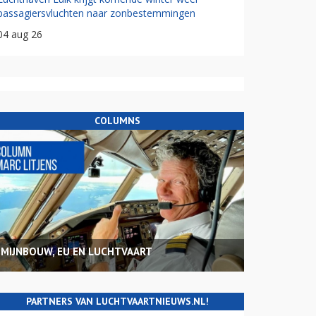
passagiersvluchten naar zonbestemmingen
04 aug 26
COLUMNS
MIJNBOUW, EU EN LUCHTVAART
PARTNERS VAN LUCHTVAARTNIEUWS.NL!