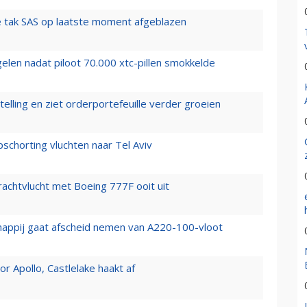
 tak SAS op laatste moment afgeblazen
elen nadat piloot 70.000 xtc-pillen smokkelde
elling en ziet orderportefeuille verder groeien
chorting vluchten naar Tel Aviv
vrachtvlucht met Boeing 777F ooit uit
happij gaat afscheid nemen van A220-100-vloot
 Apollo, Castlelake haakt af