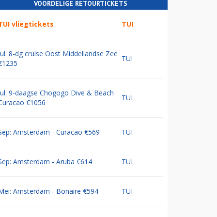
VOORDELIGE RETOURTICKETS
TUI vliegtickets
TUI
Jul: 8-dg cruise Oost Middellandse Zee
TUI
€1235
Jul: 9-daagse Chogogo Dive & Beach
TUI
Curacao €1056
Sep: Amsterdam - Curacao €569
TUI
Sep: Amsterdam - Aruba €614
TUI
Mei: Amsterdam - Bonaire €594
TUI