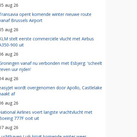
05 aug 26
Transavia opent komende winter nieuwe route
vanaf Brussels Airport
05 aug 26
KLM stelt eerste commerciële vlucht met Airbus
A350-900 uit
06 aug 26
Groningen vanaf nu verbonden met Esbjerg: 'scheelt
zeven uur rijden'
04 aug 26
easyJet wordt overgenomen door Apollo, Castlelake
haakt af
06 aug 26
National Airlines voert langste vrachtvlucht met
Boeing 777F ooit uit
07 aug 26
Luchthaven Luik krijgt komende winter weer