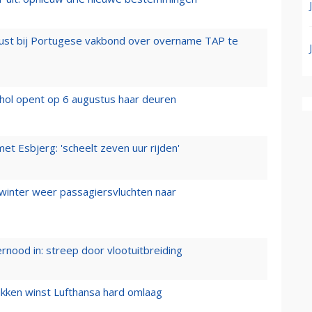
rust bij Portugese vakbond over overname TAP te
hol opent op 6 augustus haar deuren
t Esbjerg: 'scheelt zeven uur rijden'
 winter weer passagiersvluchten naar
ernood in: streep door vlootuitbreiding
ukken winst Lufthansa hard omlaag