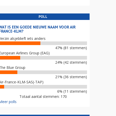
POLL
WAT IS EEN GOEDE NIEUWE NAAM VOOR AIR
FRANCE-KLM?
Verzin alsjeblieft iets anders
47% (81 stemmen)
European Airlines Group (EAG)
24% (42 stemmen)
The Blue Group
21% (36 stemmen)
Air-France-KLM-SAS(-TAP)
6% (11 stemmen)
Totaal aantal stemmen: 170
Meer polls