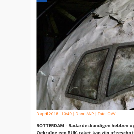
3 april 2018 - 10:49 | Door:
ANP
| Foto: OVV
ROTTERDAM - Radardeskundigen hebben opn
Oekraïne een BUK-raket kan zijn afgeschote