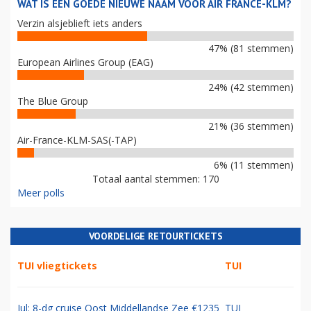
WAT IS EEN GOEDE NIEUWE NAAM VOOR AIR FRANCE-KLM?
Verzin alsjeblieft iets anders
47% (81 stemmen)
European Airlines Group (EAG)
24% (42 stemmen)
The Blue Group
21% (36 stemmen)
Air-France-KLM-SAS(-TAP)
6% (11 stemmen)
Totaal aantal stemmen: 170
Meer polls
VOORDELIGE RETOURTICKETS
TUI vliegtickets
TUI
Jul: 8-dg cruise Oost Middellandse Zee €1235
TUI