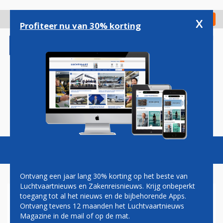
Overslaan
en
x
Digitaal Magazine
Registreer
Check in
naar
Profiteer nu van 30% korting
de
inhoud
gaan
Magazine
Podcasts
Vacatures
Toggl
naviga
Ontvang een jaar lang 30% korting op het beste van
Luchtvaartnieuws en Zakenreisnieuws. Krijg onbeperkt
toegang tot al het nieuws en de bijbehorende Apps.
DODEN EN GEWONDEN BIJ
Ontvang tevens 12 maanden het Luchtvaartnieuws
VLIEGTUIGCRASH SÃO PAULO
Magazine in de mail of op de mat.