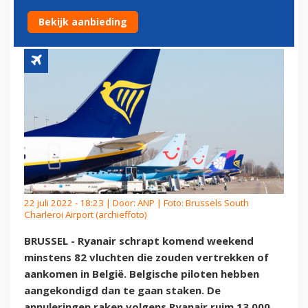
BIJ RYANAIR IN BELGIË
Bekijk aanbieding
22 juli 2022 - 18:23 | Door:
ANP
| Foto: Brussels South
Charleroi Airport (archieffoto)
BRUSSEL - Ryanair schrapt komend weekend
minstens 82 vluchten die zouden vertrekken of
aankomen in België. Belgische piloten hebben
aangekondigd dan te gaan staken. De
annuleringen raken volgens Ryanair ruim 13.000