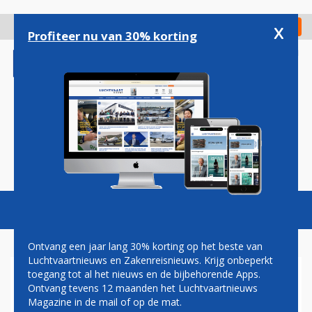
Overslaan
en
x
Digitaal Magazine
Registreer
Check in
naar
Profiteer nu van 30% korting
de
inhoud
gaan
Magazine
Podcasts
Vacatures
Toggl
naviga
Ontvang een jaar lang 30% korting op het beste van
Luchtvaartnieuws en Zakenreisnieuws. Krijg onbeperkt
toegang tot al het nieuws en de bijbehorende Apps.
DUIZENDEN MENSEN
Ontvang tevens 12 maanden het Luchtvaartnieuws
GEDUPEERD DOOR STAKING
Magazine in de mail of op de mat.