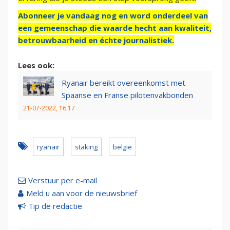
Abonneer je vandaag nog en word onderdeel van
een gemeenschap die waarde hecht aan kwaliteit,
betrouwbaarheid en échte journalistiek.
Lees ook:
Ryanair bereikt overeenkomst met
Spaanse en Franse pilotenvakbonden
21-07-2022, 16:17
ryanair
staking
belgie
Verstuur per e-mail
Meld u aan voor de nieuwsbrief
Tip de redactie