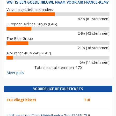
WAT IS EEN GOEDE NIEUWE NAAM VOOR AIR FRANCE-KLM?
Verzin alsjeblieft iets anders
47% (81 stemmen)
European Airlines Group (EAG)
24% (42 stemmen)
The Blue Group
21% (36 stemmen)
Air-France-KLM-SAS(-TAP)
6% (11 stemmen)
Totaal aantal stemmen: 170
Meer polls
VOORDELIGE RETOURTICKETS
TUI vliegtickets
TUI
Jul: 8-dg cruise Oost Middellandse Zee €1235
TUI