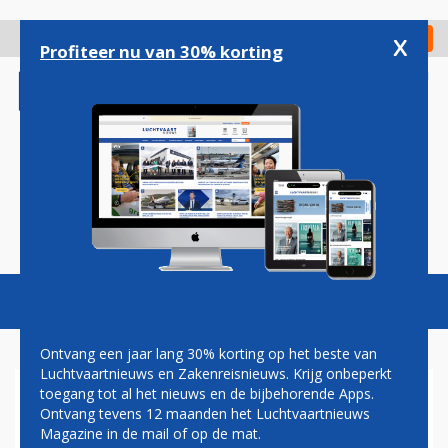
Overslaan
en
x
Digitaal Magazine
Registreer
Check in
naar
Profiteer nu van 30% korting
de
inhoud
gaan
Magazine
Podcasts
Vacatures
Toggl
naviga
Ontvang een jaar lang 30% korting op het beste van
Luchtvaartnieuws en Zakenreisnieuws. Krijg onbeperkt
toegang tot al het nieuws en de bijbehorende Apps.
BELGISCHE PILOTEN RYANAIR
Ontvang tevens 12 maanden het Luchtvaartnieuws
STAKEN KOMEND WEEKEND
Magazine in de mail of op de mat.