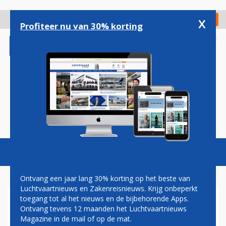
Overslaan
en
x
Digitaal Magazine
Registreer
Check in
naar
Profiteer nu van 30% korting
de
inhoud
gaan
Magazine
Podcasts
Vacatures
Toggl
naviga
Ontvang een jaar lang 30% korting op het beste van
Luchtvaartnieuws en Zakenreisnieuws. Krijg onbeperkt
toegang tot al het nieuws en de bijbehorende Apps.
EASYJET VLIEGT PER 1 JULI
Ontvang tevens 12 maanden het Luchtvaartnieuws
WEER VANAF SCHIPHOL
Magazine in de mail of op de mat.