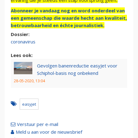
ervaring die je steeds een stap voorsprong geeft.
Abonneer je vandaag nog en word onderdeel van
een gemeenschap die waarde hecht aan kwaliteit,
betrouwbaarheid en échte journalistiek.
Dossier:
coronavirus
Lees ook:
Gevolgen banenreductie easyJet voor
Schiphol-basis nog onbekend
28-05-2020, 13:04
easyjet
Verstuur per e-mail
Meld u aan voor de nieuwsbrief