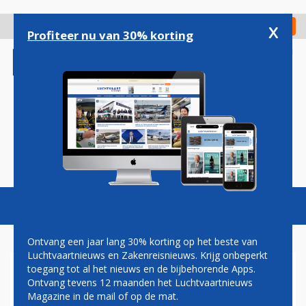
Overslaan
en
x
Digitaal Magazine
Registreer
Check in
naar
Profiteer nu van 30% korting
de
inhoud
gaan
Magazine
Podcasts
Vacatures
Toggl
naviga
Ontvang een jaar lang 30% korting op het beste van
Luchtvaartnieuws en Zakenreisnieuws. Krijg onbeperkt
toegang tot al het nieuws en de bijbehorende Apps.
EMIRATES NIET TEVREDEN
Ontvang tevens 12 maanden het Luchtvaartnieuws
OVER ROLLS-ROYCE
Magazine in de mail of op de mat.