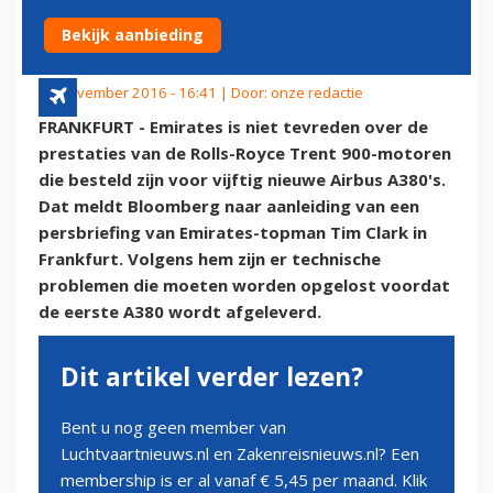
MOTOREN
Bekijk aanbieding
18 november 2016 - 16:41 | Door:
onze redactie
FRANKFURT - Emirates is niet tevreden over de
prestaties van de Rolls-Royce Trent 900-motoren
die besteld zijn voor vijftig nieuwe Airbus A380's.
Dat meldt Bloomberg naar aanleiding van een
persbriefing van Emirates-topman Tim Clark in
Frankfurt. Volgens hem zijn er technische
problemen die moeten worden opgelost voordat
de eerste A380 wordt afgeleverd.
Dit artikel verder lezen?
Bent u nog geen member van
Luchtvaartnieuws.nl en Zakenreisnieuws.nl? Een
membership is er al vanaf € 5,45 per maand. Klik