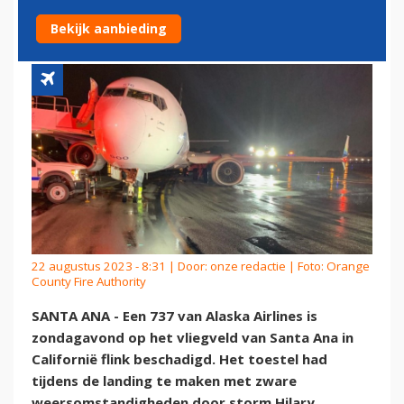
AAN BOEING 737
Bekijk aanbieding
22 augustus 2023 - 8:31 | Door:
onze redactie
| Foto: Orange
County Fire Authority
SANTA ANA - Een 737 van Alaska Airlines is
zondagavond op het vliegveld van Santa Ana in
Californië flink beschadigd. Het toestel had
tijdens de landing te maken met zware
weersomstandigheden door storm Hilary.