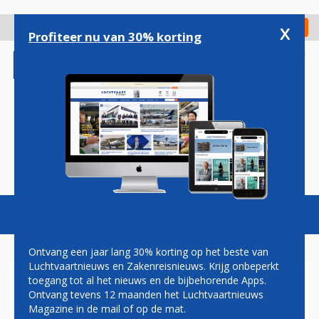
Overslaan
en
x
Digitaal Magazine
Registreer
Check in
naar
Profiteer nu van 30% korting
de
inhoud
gaan
Magazine
Podcasts
Vacatures
Toggl
naviga
Ontvang een jaar lang 30% korting op het beste van
Luchtvaartnieuws en Zakenreisnieuws. Krijg onbeperkt
toegang tot al het nieuws en de bijbehorende Apps.
EXTREEM HARDE LANDING
Ontvang tevens 12 maanden het Luchtvaartnieuws
ZORGT VOOR FLINKE SCHADE
Magazine in de mail of op de mat.