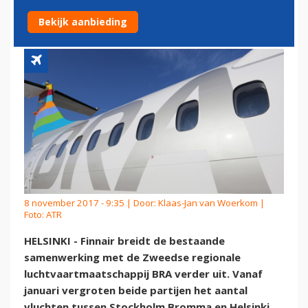
STOCKHOLM
Bekijk aanbieding
8 november 2017 - 9:35 | Door:
Klaas-Jan van Woerkom
|
Foto: ATR
HELSINKI - Finnair breidt de bestaande
samenwerking met de Zweedse regionale
luchtvaartmaatschappij BRA verder uit. Vanaf
januari vergroten beide partijen het aantal
vluchten tussen Stockholm Bromma en Helsinki.