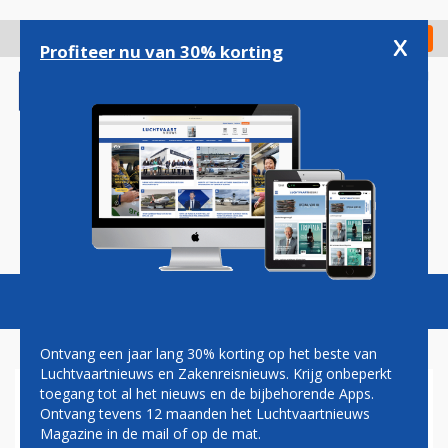
Overslaan
en
x
Digitaal Magazine
Registreer
Check in
naar
Profiteer nu van 30% korting
de
inhoud
gaan
Magazine
Podcasts
Vacatures
Toggl
naviga
Ontvang een jaar lang 30% korting op het beste van
Luchtvaartnieuws en Zakenreisnieuws. Krijg onbeperkt
toegang tot al het nieuws en de bijbehorende Apps.
FINNAIR EN BRA SAMEN
Ontvang tevens 12 maanden het Luchtvaartnieuws
VAKER TUSSEN HELSINKI EN
Magazine in de mail of op de mat.