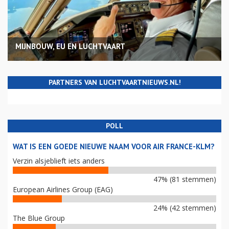
MIJNBOUW, EU EN LUCHTVAART
PARTNERS VAN LUCHTVAARTNIEUWS.NL!
POLL
WAT IS EEN GOEDE NIEUWE NAAM VOOR AIR FRANCE-KLM?
Verzin alsjeblieft iets anders
47% (81 stemmen)
European Airlines Group (EAG)
24% (42 stemmen)
The Blue Group