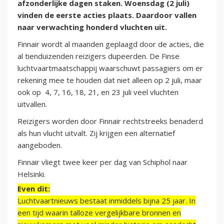
afzonderlijke dagen staken. Woensdag (2 juli)
vinden de eerste acties plaats. Daardoor vallen
naar verwachting honderd vluchten uit.
Finnair wordt al maanden geplaagd door de acties, die
al tienduizenden reizigers dupeerden. De Finse
luchtvaartmaatschappij waarschuwt passagiers om er
rekening mee te houden dat niet alleen op 2 juli, maar
ook op 4, 7, 16, 18, 21, en 23 juli veel vluchten
uitvallen.
Reizigers worden door Finnair rechtstreeks benaderd
als hun vlucht uitvalt. Zij krijgen een alternatief
aangeboden.
Finnair vliegt twee keer per dag van Schiphol naar
Helsinki.
Even dit:
Luchtvaartnieuws bestaat inmiddels bijna 25 jaar. In
een tijd waarin talloze vergelijkbare bronnen en