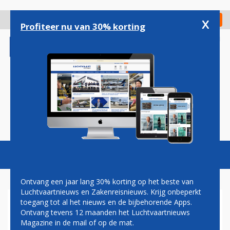
Overslaan
en
x
Digitaal Magazine
Registreer
Check in
naar
Profiteer nu van 30% korting
de
inhoud
gaan
Magazine
Podcasts
Vacatures
Toggl
naviga
Ontvang een jaar lang 30% korting op het beste van
Luchtvaartnieuws en Zakenreisnieuws. Krijg onbeperkt
toegang tot al het nieuws en de bijbehorende Apps.
FINNAIR STAAT VOOR
Ontvang tevens 12 maanden het Luchtvaartnieuws
CHAOTISCHE MAAND DOOR
Magazine in de mail of op de mat.