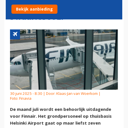
AANGEKONDIGDE
Bekijk aanbieding
STAKINGSGOLF
30 juni 2025 - 8:30 | Door:
Klaas-Jan van Woerkom
|
Foto: Finavia
De maand juli wordt een behoorlijk uitdagende
voor Finnair. Het grondpersoneel op thuisbasis
Helsinki Airport gaat op maar liefst zeven