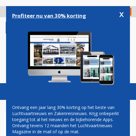
Overslaan
en
x
Digitaal Magazine
Registreer
Check in
naar
Profiteer nu van 30% korting
de
inhoud
gaan
Magazine
Podcasts
Vacatures
Toggl
naviga
Ontvang een jaar lang 30% korting op het beste van
Luchtvaartnieuws en Zakenreisnieuws. Krijg onbeperkt
toegang tot al het nieuws en de bijbehorende Apps.
HIFLY VINDT NIEUWE KLANT
Ontvang tevens 12 maanden het Luchtvaartnieuws
VOOR TWEEDEHANDS AIRBUS
Magazine in de mail of op de mat.