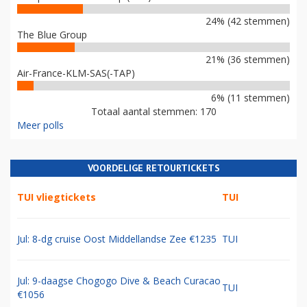
24% (42 stemmen)
The Blue Group
21% (36 stemmen)
Air-France-KLM-SAS(-TAP)
6% (11 stemmen)
Totaal aantal stemmen: 170
Meer polls
VOORDELIGE RETOURTICKETS
TUI vliegtickets
TUI
Jul: 8-dg cruise Oost Middellandse Zee €1235
TUI
Jul: 9-daagse Chogogo Dive & Beach Curacao
TUI
€1056