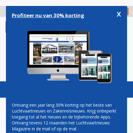
Overslaan
en
x
Digitaal Magazine
Registreer
Check in
naar
Profiteer nu van 30% korting
de
inhoud
gaan
Magazine
Podcasts
Vacatures
Toggl
naviga
Ontvang een jaar lang 30% korting op het beste van
Luchtvaartnieuws en Zakenreisnieuws. Krijg onbeperkt
toegang tot al het nieuws en de bijbehorende Apps.
IATA: 2023 WAS HET
Ontvang tevens 12 maanden het Luchtvaartnieuws
VEILIGSTE JAAR VOOR DE
Magazine in de mail of op de mat.