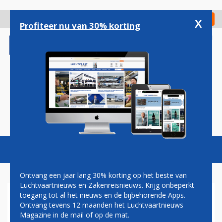
Overslaan
en
x
Digitaal Magazine
Registreer
Check in
naar
Profiteer nu van 30% korting
de
inhoud
gaan
Magazine
Podcasts
Vacatures
Toggl
naviga
Ontvang een jaar lang 30% korting op het beste van
Luchtvaartnieuws en Zakenreisnieuws. Krijg onbeperkt
toegang tot al het nieuws en de bijbehorende Apps.
IATA: 2023 WAS HET
Ontvang tevens 12 maanden het Luchtvaartnieuws
VEILIGSTE JAAR VOOR DE
Magazine in de mail of op de mat.