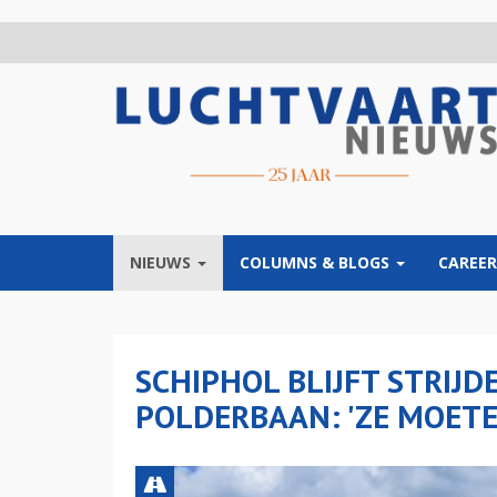
Overslaan
en
naar
de
inhoud
gaan
NIEUWS
COLUMNS & BLOGS
CAREER
SCHIPHOL BLIJFT STRIJ
POLDERBAAN: 'ZE MOET