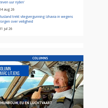
zeven uur rijden'
04 aug 26
Rusland trekt vliegvergunning Izhavia in wegens
zorgen over veiligheid
31 jul 26
COLUMNS
MIJNBOUW, EU EN LUCHTVAART