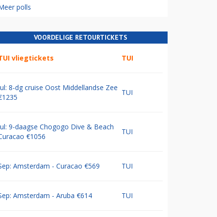
Meer polls
VOORDELIGE RETOURTICKETS
TUI vliegtickets
TUI
Jul: 8-dg cruise Oost Middellandse Zee
TUI
€1235
Jul: 9-daagse Chogogo Dive & Beach
TUI
Curacao €1056
Sep: Amsterdam - Curacao €569
TUI
Sep: Amsterdam - Aruba €614
TUI