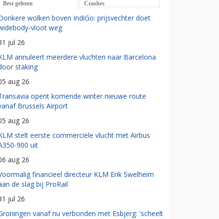
Best gelezen
Crashes
Donkere wolken boven IndiGo: prijsvechter doet
widebody-vloot weg
31 jul 26
KLM annuleert meerdere vluchten naar Barcelona
door staking
05 aug 26
Transavia opent komende winter nieuwe route
vanaf Brussels Airport
05 aug 26
KLM stelt eerste commerciële vlucht met Airbus
A350-900 uit
06 aug 26
Voormalig financieel directeur KLM Erik Swelheim
aan de slag bij ProRail
31 jul 26
Groningen vanaf nu verbonden met Esbjerg: 'scheelt