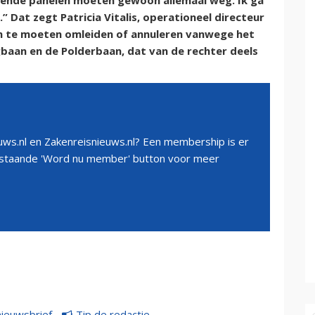
ttende panelen moeten gewoon allemaal weg. Ik ga
” Dat zegt Patricia Vitalis, operationeel directeur
en te moeten omleiden of annuleren vanwege het
baan en de Polderbaan, dat van de rechter deels
ws.nl en Zakenreisnieuws.nl? Een membership is er
erstaande 'Word nu member' button voor meer
nieuwsbrief
Tip de redactie