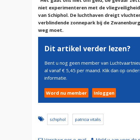
“Het gaat ons niet om geld, de gevaar ze
niet experimenteren met de vliegveiligheid.
van Schiphol. De luchthaven dreigt vlucht
verblindende zonnepark bij de Zwanenburg
weg moet.
Dit artikel verder lezen?
Bent u nog geen member van Luchtvaartnieu
al vanaf € 5,45 per maand. Klik dan op ond
informatie.
Word nu member
Inloggen
schiphol
patricia vitalis
Verstuur per e-mail
Meld u aan voor de 