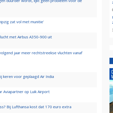
iegen duurder wordt, lijkt geen probleem voor de
ipzig zat vol met munitie'
lucht met Airbus A350-900 uit
 volgend jaar meer rechtstreekse vluchten vanaf
j keren voor geplaagd Air India
r Aviapartner op Luik Airport
ss? Bij Lufthansa kost dat 170 euro extra