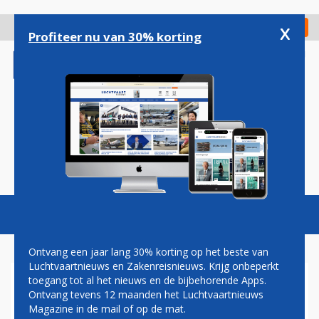
Overslaan
en
x
Digitaal Magazine
Registreer
Check in
naar
Profiteer nu van 30% korting
de
inhoud
gaan
Magazine
Podcasts
Vacatures
Toggl
naviga
Ontvang een jaar lang 30% korting op het beste van
Luchtvaartnieuws en Zakenreisnieuws. Krijg onbeperkt
toegang tot al het nieuws en de bijbehorende Apps.
CABINEPERSONEEL KLAAGT
Ontvang tevens 12 maanden het Luchtvaartnieuws
BOEING AAN OM INCIDENT
Magazine in de mail of op de mat.