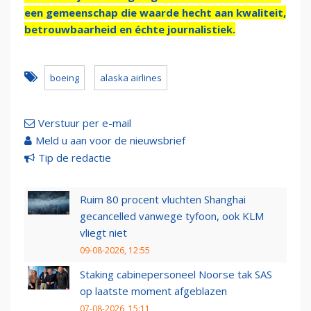
een gemeenschap die waarde hecht aan kwaliteit,
betrouwbaarheid en échte journalistiek.
boeing
alaska airlines
Verstuur per e-mail
Meld u aan voor de nieuwsbrief
Tip de redactie
Ruim 80 procent vluchten Shanghai
gecancelled vanwege tyfoon, ook KLM
vliegt niet
09-08-2026, 12:55
Staking cabinepersoneel Noorse tak SAS
op laatste moment afgeblazen
07-08-2026, 15:11