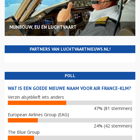
MIJNBOUW, EU EN LUCHTVAART
PARTNERS VAN LUCHTVAARTNIEUWS.NL!
POLL
WAT IS EEN GOEDE NIEUWE NAAM VOOR AIR FRANCE-KLM?
Verzin alsjeblieft iets anders
47% (81 stemmen)
European Airlines Group (EAG)
24% (42 stemmen)
The Blue Group