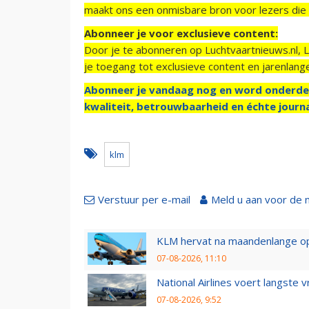
maakt ons een onmisbare bron voor lezers die g
Abonneer je voor exclusieve content:
Door je te abonneren op Luchtvaartnieuws.nl, 
je toegang tot exclusieve content en jarenlang
Abonneer je vandaag nog en word onderde
kwaliteit, betrouwbaarheid en échte journa
klm
Verstuur per e-mail
Meld u aan voor de 
KLM hervat na maandenlange ops
07-08-2026, 11:10
National Airlines voert langste 
07-08-2026, 9:52