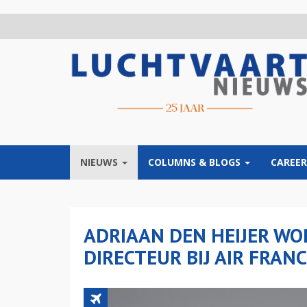
Overslaan
en
naar
de
inhoud
gaan
NIEUWS
COLUMNS & BLOGS
CAREER
ADRIAAN DEN HEIJER W
DIRECTEUR BIJ AIR FRAN