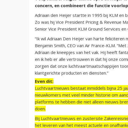
concern, en combineert die functie voorlop
Adriaan den Heijer startte in 1995 bij KLM en b
Zo was hij Vice President Pricing & Revenue 
Senior Vice President KLM Ground Services en
“Ik wil Adriaan Den Heijer van harte feliciteren
Benjamin Smith, CEO van Air France-KLM. “Met z
Adriaan de kneepjes van het vak. Hij heeft fant
en ik heb er alle vertrouwen in dat hij onze com
zorgen dat onze luchtvaartmaatschappijen toon
klantgerichte producten en diensten.”
Even dit:
Luchtvaartnieuws bestaat inmiddels bijna 25 jaa
nieuwkomers met veel minder historie om aand
platforms te hebben die niet alleen nieuws bre
doen.
Bij Luchtvaartnieuws en zustersite Zakenreisn
het leveren van het meest actuele en onafhankel