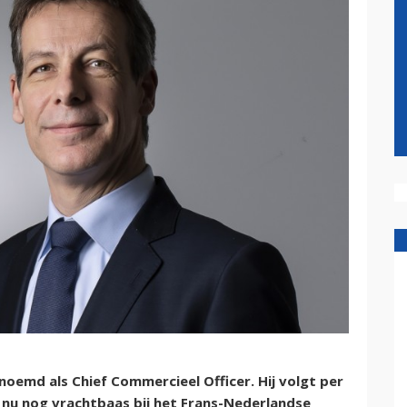
noemd als Chief Commercieel Officer. Hij volgt per
s nu nog vrachtbaas bij het Frans-Nederlandse