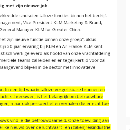
ig met zijn nieuwe job.
ekleedde sindsdien talloze functies binnen het bedrijf.
Management, Vice President KLM Marketing & Brand,
 General Manager KLM for Greater China.
 met zijn nieuwe functie binnen onze groep”, aldus
ijn 30 jaar ervaring bij KLM en Air France-KLM kent
astisch werk geleverd als hoofd van onze vrachtafdeling
merciële teams zal leiden en er tegelijkertijd voor zal
aangevend blijven in de sector met innovatieve,
r. In een tijd waarin talloze vergelijkbare bronnen en
acht schreeuwen, is het belangrijk om betrouwbare
ngen, maar ook perspectief en verhalen die er echt toe
ieuws vind je die betrouwbaarheid. Onze toewijding aan
ijke nieuws over de luchtvaart- en (zaken)reisindustrie