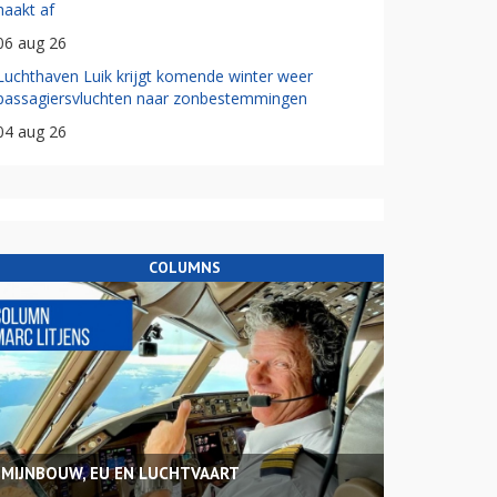
haakt af
06 aug 26
Luchthaven Luik krijgt komende winter weer
passagiersvluchten naar zonbestemmingen
04 aug 26
COLUMNS
MIJNBOUW, EU EN LUCHTVAART