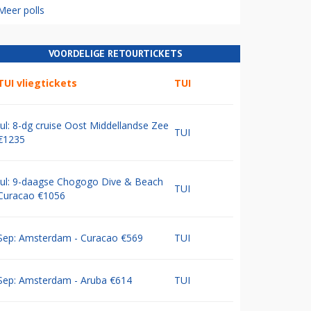
Meer polls
VOORDELIGE RETOURTICKETS
TUI vliegtickets
TUI
Jul: 8-dg cruise Oost Middellandse Zee
TUI
€1235
Jul: 9-daagse Chogogo Dive & Beach
TUI
Curacao €1056
Sep: Amsterdam - Curacao €569
TUI
Sep: Amsterdam - Aruba €614
TUI