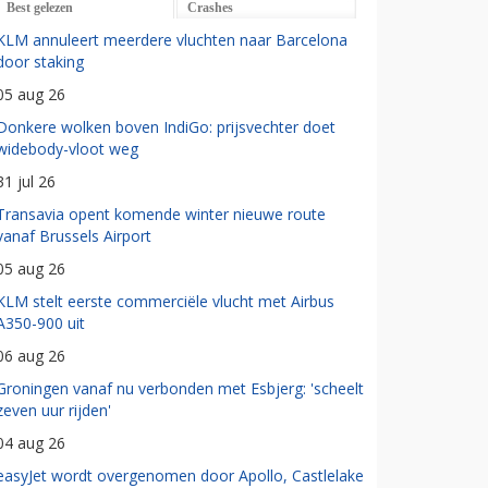
Best gelezen
Crashes
KLM annuleert meerdere vluchten naar Barcelona
door staking
05 aug 26
Donkere wolken boven IndiGo: prijsvechter doet
widebody-vloot weg
31 jul 26
Transavia opent komende winter nieuwe route
vanaf Brussels Airport
05 aug 26
KLM stelt eerste commerciële vlucht met Airbus
A350-900 uit
06 aug 26
Groningen vanaf nu verbonden met Esbjerg: 'scheelt
zeven uur rijden'
04 aug 26
easyJet wordt overgenomen door Apollo, Castlelake