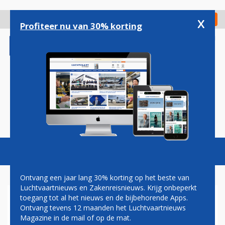
Overslaan
en
x
Digitaal Magazine
Registreer
Check in
naar
Profiteer nu van 30% korting
de
inhoud
gaan
Magazine
Podcasts
Vacatures
Toggl
naviga
Ontvang een jaar lang 30% korting op het beste van
Luchtvaartnieuws en Zakenreisnieuws. Krijg onbeperkt
toegang tot al het nieuws en de bijbehorende Apps.
NEDERLANDSE LUCHTVAART
Ontvang tevens 12 maanden het Luchtvaartnieuws
GROEIT GESTAAG: BIJNA 21
Magazine in de mail of op de mat.