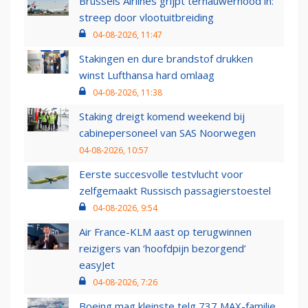
Brussels Airlines grijpt ternauwernood in:
streep door vlootuitbreiding
04-08-2026, 11:47
Stakingen en dure brandstof drukken
winst Lufthansa hard omlaag
04-08-2026, 11:38
Staking dreigt komend weekend bij
cabinepersoneel van SAS Noorwegen
04-08-2026, 10:57
Eerste succesvolle testvlucht voor
zelfgemaakt Russisch passagierstoestel
04-08-2026, 9:54
Air France-KLM aast op terugwinnen
reizigers van ‘hoofdpijn bezorgend’
easyJet
04-08-2026, 7:26
Boeing mag kleinste telg 737 MAX-familie