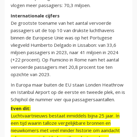
vlogen meer passagiers: 70,3 miljoen.
Internationale cijfers
De grootste toename van het aantal vervoerde
passagiers uit de top 10 van drukste luchthavens
binnen de Europese Unie was op het Portugese
vliegveld Humberto Delgado in Lissabon: van 33,6
miljoen passagiers in 2023, naar 41 miljoen in 2024
(+22 procent). Op Fiumicino in Rome nam het aantal
vervoerde passagiers met 20,8 procent toe ten
opzichte van 2023.
In Europa maar buiten de EU staan Londen Heathrow
en Istanbul Airport op de eerste en tweede plek, en is
Schiphol de nummer vier qua passagiersaantallen.
Even dit:
Luchtvaartnieuws bestaat inmiddels bijna 25 jaar. In
een tijd waarin talloze vergelijkbare bronnen en
nieuwkomers met veel minder historie om aandacht