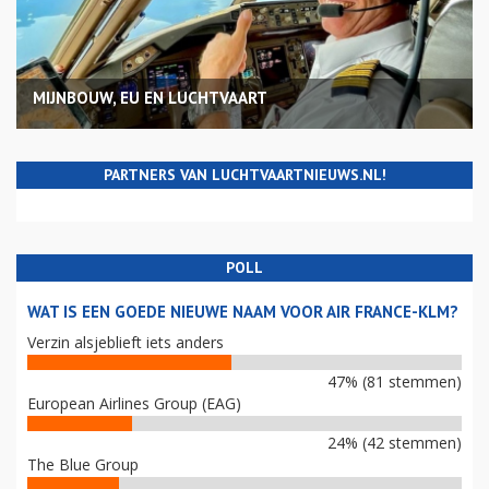
MIJNBOUW, EU EN LUCHTVAART
PARTNERS VAN LUCHTVAARTNIEUWS.NL!
POLL
WAT IS EEN GOEDE NIEUWE NAAM VOOR AIR FRANCE-KLM?
Verzin alsjeblieft iets anders
47% (81 stemmen)
European Airlines Group (EAG)
24% (42 stemmen)
The Blue Group