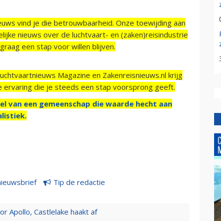
ieuws vind je die betrouwbaarheid. Onze toewijding aan
ijke nieuws over de luchtvaart- en (zaken)reisindustrie
raag een stap voor willen blijven.
Luchtvaartnieuws Magazine en Zakenreisnieuws.nl krijg
e ervaring die je steeds een stap voorsprong geeft.
el van een gemeenschap die waarde hecht aan
listiek.
nieuwsbrief
Tip de redactie
 Apollo, Castlelake haakt af