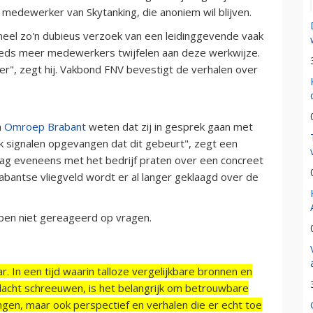
 medewerker van Skytanking, die anoniem wil blijven.
eel zo'n dubieus verzoek van een leidinggevende vaak
 steeds meer medewerkers twijfelen aan deze werkwijze.
r", zegt hij. Vakbond FNV bevestigt de verhalen over
n
Omroep Brabant
weten dat zij in gesprek gaan met
k signalen opgevangen dat dit gebeurt", zegt een
ag eveneens met het bedrijf praten over een concreet
abantse vliegveld wordt er al langer geklaagd over de
bben niet gereageerd op vragen.
r. In een tijd waarin talloze vergelijkbare bronnen en
acht schreeuwen, is het belangrijk om betrouwbare
ngen, maar ook perspectief en verhalen die er echt toe