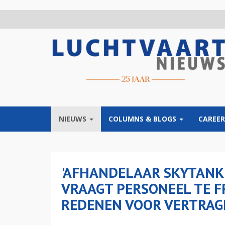
Overslaan
en
naar
de
inhoud
gaan
NIEUWS
COLUMNS & BLOGS
CAREER
'AFHANDELAAR SKYTANK
VRAAGT PERSONEEL TE 
REDENEN VOOR VERTRAG