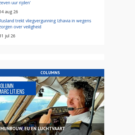
zeven uur rijden'
04 aug 26
Rusland trekt vliegvergunning Izhavia in wegens
zorgen over veiligheid
31 jul 26
COLUMNS
MIJNBOUW, EU EN LUCHTVAART