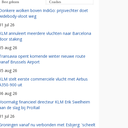
Best gelezen
Crashes
Donkere wolken boven IndiGo: prijsvechter doet
widebody-vloot weg
31 jul 26
KLM annuleert meerdere vluchten naar Barcelona
door staking
05 aug 26
Transavia opent komende winter nieuwe route
vanaf Brussels Airport
05 aug 26
KLM stelt eerste commerciële vlucht met Airbus
A350-900 uit
06 aug 26
Voormalig financieel directeur KLM Erik Swelheim
aan de slag bij ProRail
31 jul 26
Groningen vanaf nu verbonden met Esbjerg: 'scheelt