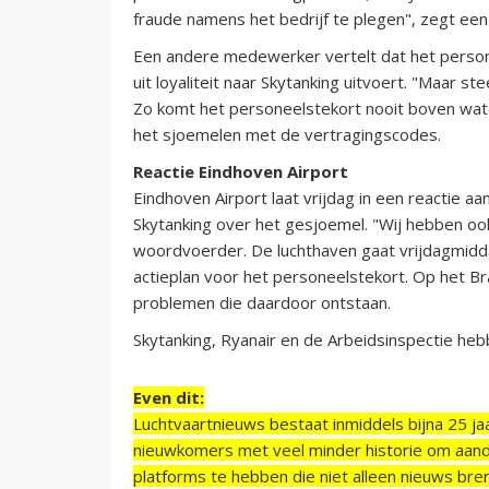
fraude namens het bedrijf te plegen", zegt een
Een andere medewerker vertelt dat het person
uit loyaliteit naar Skytanking uitvoert. "Maar
Zo komt het personeelstekort nooit boven wate
het sjoemelen met de vertragingscodes.
Reactie Eindhoven Airport
Eindhoven Airport laat vrijdag in een reactie aa
Skytanking over het gesjoemel. "Wij hebben oo
woordvoerder. De luchthaven gaat vrijdagmidd
actieplan voor het personeelstekort. Op het Br
problemen die daardoor ontstaan.
Skytanking, Ryanair en de Arbeidsinspectie he
Even dit:
Luchtvaartnieuws bestaat inmiddels bijna 25 jaa
nieuwkomers met veel minder historie om aand
platforms te hebben die niet alleen nieuws bre