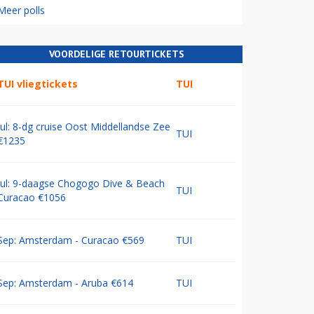
Meer polls
VOORDELIGE RETOURTICKETS
TUI vliegtickets
TUI
Jul: 8-dg cruise Oost Middellandse Zee
TUI
€1235
Jul: 9-daagse Chogogo Dive & Beach
TUI
Curacao €1056
Sep: Amsterdam - Curacao €569
TUI
Sep: Amsterdam - Aruba €614
TUI