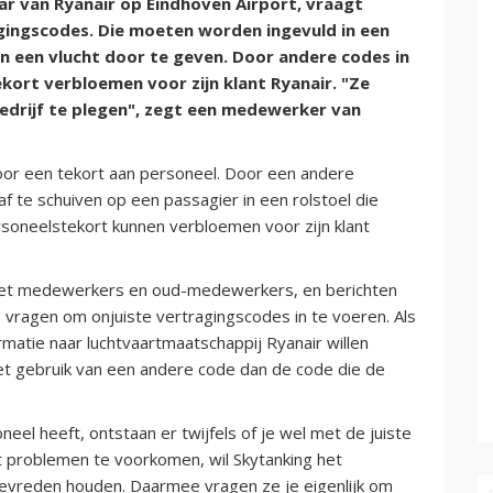
ar van Ryanair op Eindhoven Airport, vraagt
ingscodes. Die moeten worden ingevuld in een
 een vlucht door te geven. Door andere codes in
ekort verbloemen voor zijn klant Ryanair. "Ze
bedrijf te plegen", zegt een medewerker van
oor een tekort aan personeel. Door een andere
f te schuiven op een passagier in een rolstoel die
rsoneelstekort kunnen verbloemen voor zijn klant
et medewerkers en oud-medewerkers, en berichten
 vragen om onjuiste vertragingscodes in te voeren. Als
matie naar luchtvaartmaatschappij Ryanair willen
het gebruik van een andere code dan de code die de
oneel heeft, ontstaan er twijfels of je wel met de juiste
 problemen te voorkomen, wil Skytanking het
evreden houden. Daarmee vragen ze je eigenlijk om