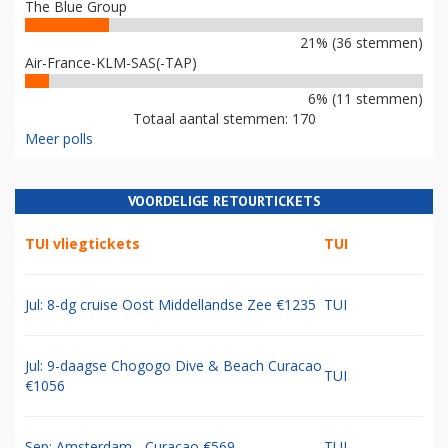
The Blue Group
21% (36 stemmen)
Air-France-KLM-SAS(-TAP)
6% (11 stemmen)
Totaal aantal stemmen: 170
Meer polls
VOORDELIGE RETOURTICKETS
TUI vliegtickets
TUI
Jul: 8-dg cruise Oost Middellandse Zee €1235
TUI
Jul: 9-daagse Chogogo Dive & Beach Curacao
TUI
€1056
Sep: Amsterdam - Curacao €569
TUI