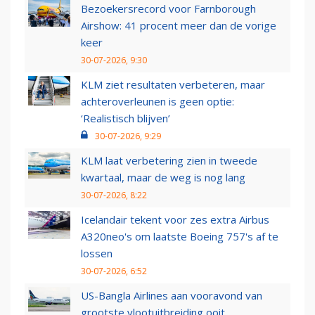
Bezoekersrecord voor Farnborough
Airshow: 41 procent meer dan de vorige
keer
30-07-2026, 9:30
KLM ziet resultaten verbeteren, maar
achteroverleunen is geen optie:
‘Realistisch blijven’
30-07-2026, 9:29
KLM laat verbetering zien in tweede
kwartaal, maar de weg is nog lang
30-07-2026, 8:22
Icelandair tekent voor zes extra Airbus
A320neo's om laatste Boeing 757's af te
lossen
30-07-2026, 6:52
US-Bangla Airlines aan vooravond van
grootste vlootuitbreiding ooit