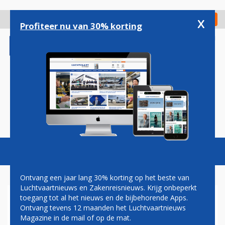
Overslaan
en
x
Digitaal Magazine
Registreer
Check in
naar
Profiteer nu van 30% korting
de
inhoud
gaan
Magazine
Podcasts
Vacatures
Toggl
naviga
Ontvang een jaar lang 30% korting op het beste van
Luchtvaartnieuws en Zakenreisnieuws. Krijg onbeperkt
toegang tot al het nieuws en de bijbehorende Apps.
KLM VECHT HOGERE
Ontvang tevens 12 maanden het Luchtvaartnieuws
HAVENTARIEVEN SCHIPHOL
Magazine in de mail of op de mat.