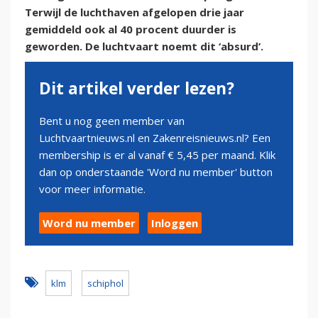
Terwijl de luchthaven afgelopen drie jaar
gemiddeld ook al 40 procent duurder is
geworden. De luchtvaart noemt dit ‘absurd’.
Dit artikel verder lezen?
Bent u nog geen member van
Luchtvaartnieuws.nl en Zakenreisnieuws.nl? Een
membership is er al vanaf € 5,45 per maand. Klik
dan op onderstaande 'Word nu member' button
voor meer informatie.
Word nu member
Inloggen
klm
schiphol