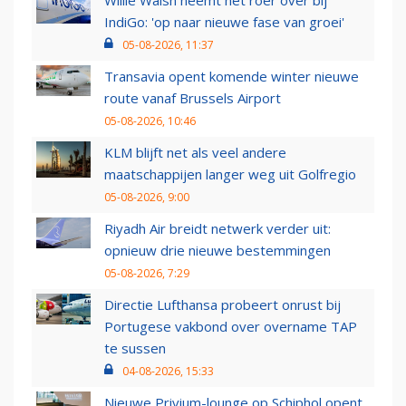
Willie Walsh neemt het roer over bij
IndiGo: 'op naar nieuwe fase van groei'
05-08-2026, 11:37
Transavia opent komende winter nieuwe
route vanaf Brussels Airport
05-08-2026, 10:46
KLM blijft net als veel andere
maatschappijen langer weg uit Golfregio
05-08-2026, 9:00
Riyadh Air breidt netwerk verder uit:
opnieuw drie nieuwe bestemmingen
05-08-2026, 7:29
Directie Lufthansa probeert onrust bij
Portugese vakbond over overname TAP
te sussen
04-08-2026, 15:33
Nieuwe Privium-lounge op Schiphol opent