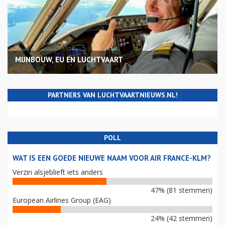
MIJNBOUW, EU EN LUCHTVAART
PARTNERS VAN LUCHTVAARTNIEUWS.NL!
POLL
WAT IS EEN GOEDE NIEUWE NAAM VOOR AIR FRANCE-KLM?
Verzin alsjeblieft iets anders
47% (81 stemmen)
European Airlines Group (EAG)
24% (42 stemmen)