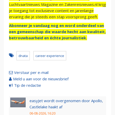
Luchtvaartnieuws Magazine en Zakenreisnieuws.nl krijg
je toegang tot exclusieve content en jarenlange
ervaring die je steeds een stap voorsprong geeft.
Abonneer je vandaag nog en word onderdeel van
een gemeenschap die waarde hecht aan kwaliteit,
betrouwbaarheid en échte journalistiek.
dnata
career experience
Verstuur per e-mail
Meld u aan voor de nieuwsbrief
Tip de redactie
easyJet wordt overgenomen door Apollo,
Castlelake haakt af
06-08-2026, 16:20