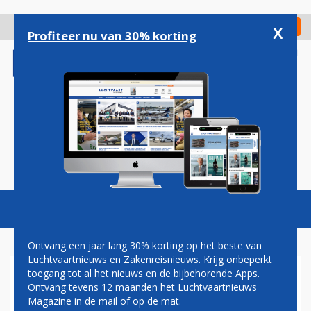
Overslaan
en
x
Digitaal Magazine
Registreer
Check in
naar
Profiteer nu van 30% korting
de
inhoud
gaan
Magazine
Podcasts
Vacatures
Toggl
naviga
Ontvang een jaar lang 30% korting op het beste van
Luchtvaartnieuws en Zakenreisnieuws. Krijg onbeperkt
toegang tot al het nieuws en de bijbehorende Apps.
DNATA BEVESTIGD ALS
Ontvang tevens 12 maanden het Luchtvaartnieuws
DEELNEMER AAN DE CAREER
Magazine in de mail of op de mat.