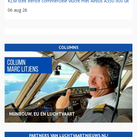
KLM stelt eerste commerciële vlucht met Airbus A350-900 uit
06 aug 26
COLUMNS
MIJNBOUW, EU EN LUCHTVAART
PARTNERS VAN LUCHTVAARTNIEUWS.NL!