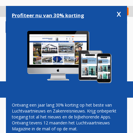
Overslaan
en
x
Digitaal Magazine
Registreer
Check in
naar
Profiteer nu van 30% korting
de
inhoud
gaan
Magazine
Podcasts
Vacatures
Toggl
naviga
Ontvang een jaar lang 30% korting op het beste van
Luchtvaartnieuws en Zakenreisnieuws. Krijg onbeperkt
toegang tot al het nieuws en de bijbehorende Apps.
IBERIA EN CHINA EASTERN
Ontvang tevens 12 maanden het Luchtvaartnieuws
BEIDE VAN START MET
Magazine in de mail of op de mat.