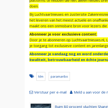
platforms te hebben die niet alleen nieuws bre
doen.
Bij Luchtvaartnieuws en zustersite Zakenreisn
het leveren van het meest actuele en onafhankel
maakt ons een onmisbare bron voor lezers die g
Abonneer je voor exclusieve content:
Door je te abonneren op Luchtvaartnieuws.nl, 
je toegang tot exclusieve content en jarenlang
Abonneer je vandaag nog en word onderde
kwaliteit, betrouwbaarheid en échte journa
klm
paramaribo
Verstuur per e-mail
Meld u aan voor de 
Ruim 80 procent vluchten Shang