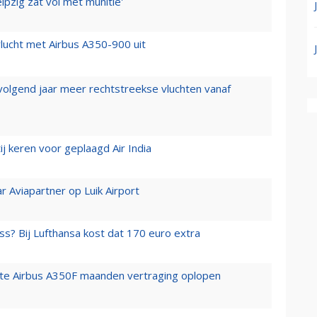
ipzig zat vol met munitie'
lucht met Airbus A350-900 uit
 volgend jaar meer rechtstreekse vluchten vanaf
j keren voor geplaagd Air India
r Aviapartner op Luik Airport
ss? Bij Lufthansa kost dat 170 euro extra
rste Airbus A350F maanden vertraging oplopen