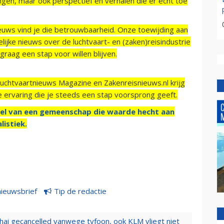
ngen, maar ook perspectief en verhalen die er echt toe
ieuws vind je die betrouwbaarheid. Onze toewijding aan
ijke nieuws over de luchtvaart- en (zaken)reisindustrie
raag een stap voor willen blijven.
Luchtvaartnieuws Magazine en Zakenreisnieuws.nl krijg
e ervaring die je steeds een stap voorsprong geeft.
el van een gemeenschap die waarde hecht aan
listiek.
nieuwsbrief
Tip de redactie
hai gecancelled vanwege tyfoon, ook KLM vliegt niet