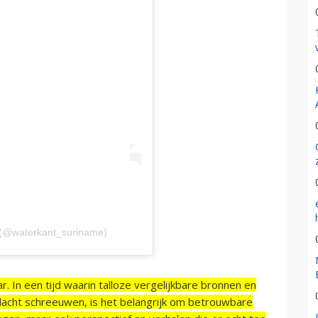
 (@waterkant_suriname)
r. In een tijd waarin talloze vergelijkbare bronnen en
acht schreeuwen, is het belangrijk om betrouwbare