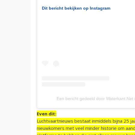
Dit bericht bekijken op Instagram
Een bericht gedeeld door Waterkant.Net
Even dit:
Luchtvaartnieuws bestaat inmiddels bijna 25 jaa
nieuwkomers met veel minder historie om aand