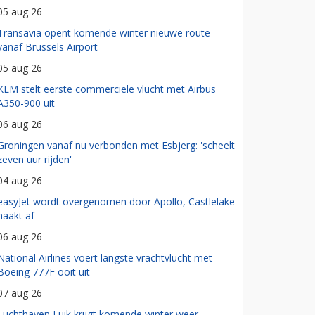
05 aug 26
Transavia opent komende winter nieuwe route
vanaf Brussels Airport
05 aug 26
KLM stelt eerste commerciële vlucht met Airbus
A350-900 uit
06 aug 26
Groningen vanaf nu verbonden met Esbjerg: 'scheelt
zeven uur rijden'
04 aug 26
easyJet wordt overgenomen door Apollo, Castlelake
haakt af
06 aug 26
National Airlines voert langste vrachtvlucht met
Boeing 777F ooit uit
07 aug 26
Luchthaven Luik krijgt komende winter weer