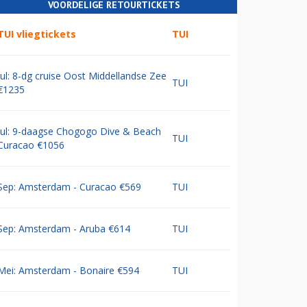
VOORDELIGE RETOURTICKETS
TUI vliegtickets
TUI
Jul: 8-dg cruise Oost Middellandse Zee
TUI
€1235
Jul: 9-daagse Chogogo Dive & Beach
TUI
Curacao €1056
Sep: Amsterdam - Curacao €569
TUI
Sep: Amsterdam - Aruba €614
TUI
Mei: Amsterdam - Bonaire €594
TUI