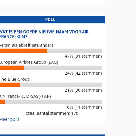
POLL
WAT IS EEN GOEDE NIEUWE NAAM VOOR AIR
FRANCE-KLM?
Verzin alsjeblieft iets anders
47% (81 stemmen)
European Airlines Group (EAG)
24% (42 stemmen)
The Blue Group
21% (36 stemmen)
Air-France-KLM-SAS(-TAP)
6% (11 stemmen)
Totaal aantal stemmen: 170
Meer polls