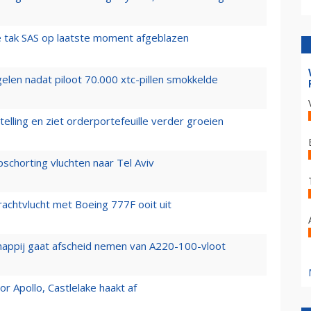
 tak SAS op laatste moment afgeblazen
elen nadat piloot 70.000 xtc-pillen smokkelde
elling en ziet orderportefeuille verder groeien
chorting vluchten naar Tel Aviv
vrachtvlucht met Boeing 777F ooit uit
happij gaat afscheid nemen van A220-100-vloot
 Apollo, Castlelake haakt af