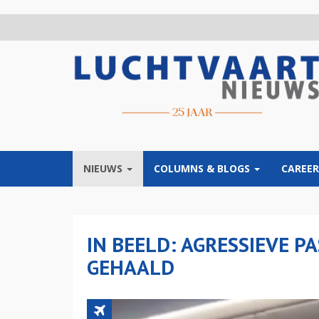
Overslaan
en
naar
de
inhoud
gaan
NIEUWS
COLUMNS & BLOGS
CAREER
IN BEELD: AGRESSIEVE P
GEHAALD