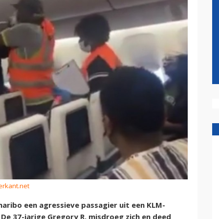
erkant.net
aribo een agressieve passagier uit een KLM-
 De 37-jarige Gregory R. misdroeg zich en deed