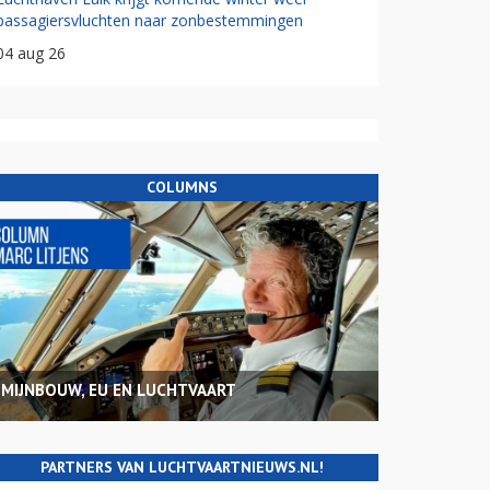
passagiersvluchten naar zonbestemmingen
04 aug 26
COLUMNS
MIJNBOUW, EU EN LUCHTVAART
PARTNERS VAN LUCHTVAARTNIEUWS.NL!