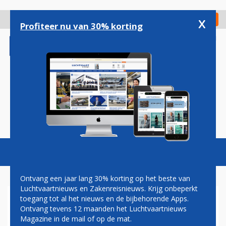
Overslaan
en
x
Digitaal Magazine
Registreer
Check in
naar
Profiteer nu van 30% korting
de
inhoud
gaan
Magazine
Podcasts
Vacatures
Toggl
naviga
Ontvang een jaar lang 30% korting op het beste van
Luchtvaartnieuws en Zakenreisnieuws. Krijg onbeperkt
toegang tot al het nieuws en de bijbehorende Apps.
INDIGO KAAPT CEO VAN AIR
Ontvang tevens 12 maanden het Luchtvaartnieuws
INDIA EXPRESS WEG NA
Magazine in de mail of op de mat.