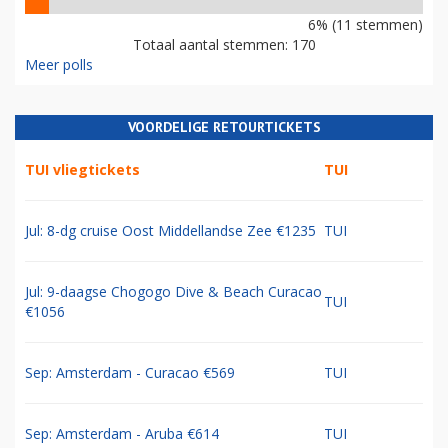
6% (11 stemmen)
Totaal aantal stemmen: 170
Meer polls
VOORDELIGE RETOURTICKETS
TUI vliegtickets
TUI
Jul: 8-dg cruise Oost Middellandse Zee €1235
TUI
Jul: 9-daagse Chogogo Dive & Beach Curacao
TUI
€1056
Sep: Amsterdam - Curacao €569
TUI
Sep: Amsterdam - Aruba €614
TUI