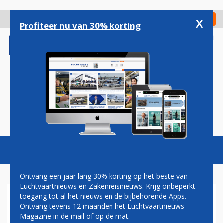
Overslaan
en
x
Digitaal Magazine
Registreer
Check in
naar
Profiteer nu van 30% korting
de
inhoud
gaan
Magazine
Podcasts
Vacatures
Toggl
naviga
Ontvang een jaar lang 30% korting op het beste van
Luchtvaartnieuws en Zakenreisnieuws. Krijg onbeperkt
toegang tot al het nieuws en de bijbehorende Apps.
INDIGO NOEMT STARTDATUM
Ontvang tevens 12 maanden het Luchtvaartnieuws
VOOR NIEUWE LIJNDIENST
Magazine in de mail of op de mat.