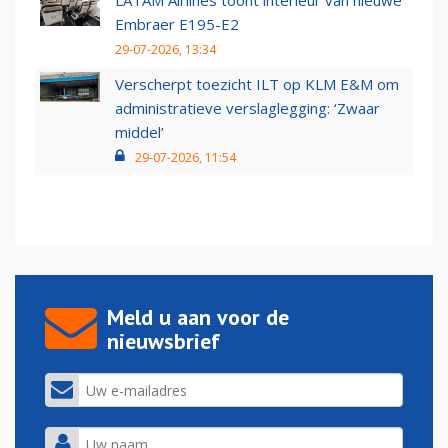
LATAM Airlines toont interieur van nieuwe
Embraer E195-E2
29-07-2026, 13:34
Verscherpt toezicht ILT op KLM E&M om
administratieve verslaglegging: ‘Zwaar
middel’
29-07-2026, 11:54
Meld u aan voor de
nieuwsbrief