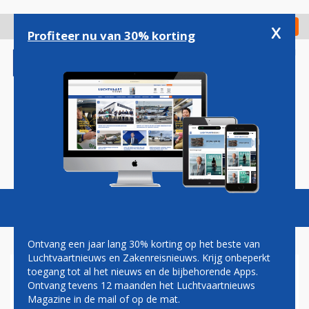
Overslaan
en
x
Digitaal Magazine
Registreer
Check in
naar
Profiteer nu van 30% korting
de
inhoud
gaan
Magazine
Podcasts
Vacatures
Toggl
naviga
Ontvang een jaar lang 30% korting op het beste van
Luchtvaartnieuws en Zakenreisnieuws. Krijg onbeperkt
toegang tot al het nieuws en de bijbehorende Apps.
ITA HOUDT HERINNERING
Ontvang tevens 12 maanden het Luchtvaartnieuws
AAN ALITALIA LEVEND MET
Magazine in de mail of op de mat.