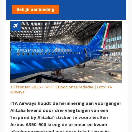
STICKER OP VLIEGTUIGEN
Bekijk aanbieding
17 februari 2025 - 14:11 | Door:
onze redactie
| Foto: ITA
Airways
ITA Airways houdt de herinnering aan voorganger
Alitalia levend door drie vliegtuigen van een
‘Inspired by Alitalia’-sticker te voorzien. Een
Airbus A350-900 kreeg de primeur en kwam
afgelopen weekend met deze tekst terug in