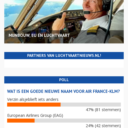
MIJNBOUW, EU EN LUCHTVAART
PARTNERS VAN LUCHTVAARTNIEUWS.NL!
POLL
WAT IS EEN GOEDE NIEUWE NAAM VOOR AIR FRANCE-KLM?
Verzin alsjeblieft iets anders
47% (81 stemmen)
European Airlines Group (EAG)
24% (42 stemmen)