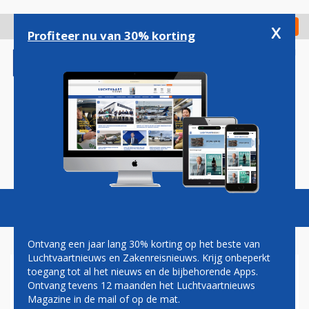
Overslaan
en
x
Digitaal Magazine
Registreer
Check in
naar
Profiteer nu van 30% korting
de
inhoud
gaan
Magazine
Podcasts
Vacatures
Toggl
naviga
Ontvang een jaar lang 30% korting op het beste van
Luchtvaartnieuws en Zakenreisnieuws. Krijg onbeperkt
toegang tot al het nieuws en de bijbehorende Apps.
ITA WINT BIEDINGSSTRIJD,
Ontvang tevens 12 maanden het Luchtvaartnieuws
MERKNAAM ALITALIA LEEFT
Magazine in de mail of op de mat.