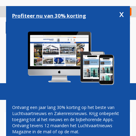
Overslaan
en
x
Digitaal Magazine
Registreer
Check in
naar
Profiteer nu van 30% korting
de
inhoud
gaan
Magazine
Podcasts
Vacatures
Toggl
naviga
Ontvang een jaar lang 30% korting op het beste van
Luchtvaartnieuws en Zakenreisnieuws. Krijg onbeperkt
toegang tot al het nieuws en de bijbehorende Apps.
JUBILARIS KLM DEELNEMER
Ontvang tevens 12 maanden het Luchtvaartnieuws
BTMCONFERENCE 2019
Magazine in de mail of op de mat.