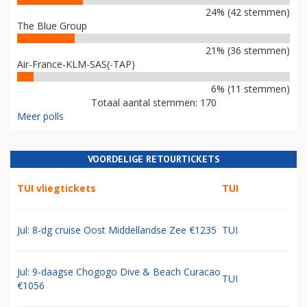
24% (42 stemmen)
The Blue Group
21% (36 stemmen)
Air-France-KLM-SAS(-TAP)
6% (11 stemmen)
Totaal aantal stemmen: 170
Meer polls
VOORDELIGE RETOURTICKETS
TUI vliegtickets
TUI
Jul: 8-dg cruise Oost Middellandse Zee €1235
TUI
Jul: 9-daagse Chogogo Dive & Beach Curacao
TUI
€1056