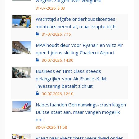
wegens zorgen over veiligheid
31-07-2026, 8:03
Wachttijd afgifte onderhoudslicenties
monteurs neemt af, maar krapte blijft
31-07-2026, 7:15
MAA houdt deur voor Ryanair en Wizz Air
open tijdens sluiting Charleroi Airport
30-07-2026, 14:30
Business en First Class steeds
belangrijker voor Air France-KLM:
‘investering betaalt zich uit’
30-07-2026, 12:10
Nabestaanden Germanwings-crash klagen
Duitse staat aan, maar vangen mogelijk
bot
30-07-2026, 11:58
Vraag naar vliegtickets wereldwijd onder