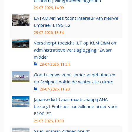
dichterbij: vliegproeven afgerond
29-07-2026, 14:09
LATAM Airlines toont interieur van nieuwe
Embraer E195-E2
29-07-2026, 13:34
Verscherpt toezicht ILT op KLM E&M om
administratieve verslaglegging: ‘Zwaar
middel’
29-07-2026, 11:54
Goed nieuws voor zomerse debutanten
op Schiphol: ook in de winter alle ruimte
29-07-2026, 11:20
Japanse luchtvaartmaatschappij ANA
bezorgt Embraer aanvullende order voor
E190-E2
29-07-2026, 10:30
Saudi Arabian Airlines breidt