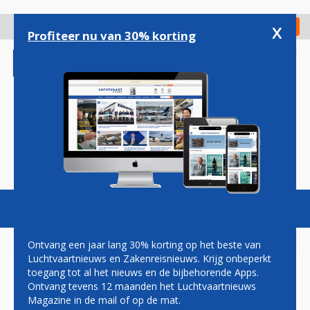
Overslaan
en
x
Digitaal Magazine
Registreer
Check in
naar
Profiteer nu van 30% korting
de
inhoud
gaan
Magazine
Podcasts
Vacatures
Toggl
naviga
Ontvang een jaar lang 30% korting op het beste van
Luchtvaartnieuws en Zakenreisnieuws. Krijg onbeperkt
toegang tot al het nieuws en de bijbehorende Apps.
'JULI WAS VOOR DE
Ontvang tevens 12 maanden het Luchtvaartnieuws
WERELDWIJDE LUCHTVAART
Magazine in de mail of op de mat.